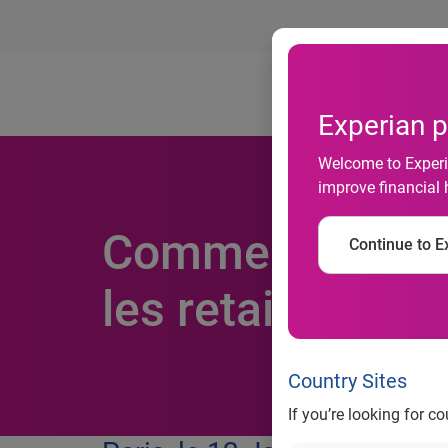
Ab
Experian p
Welcome to Experia
improve financial 
Comment faire d
Continue to Ex
les retailers ?
Country Sites
If you’re looking for c