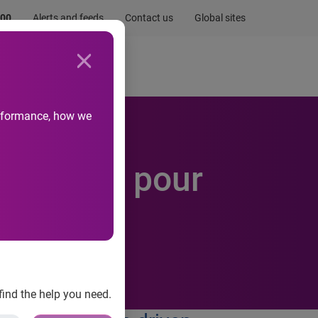
.00
Alerts and feeds
Contact us
Global sites
Newsroom
Life at Experian
performance, how we
arketing pour
find the help you need.