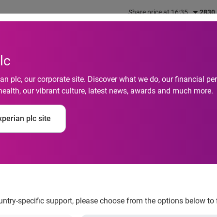
Share price at 16:35
2830
out us
What we do
Investors
Responsibility
lc
n plc, our corporate site. Discover what we do, our financial 
health, our vibrant culture, latest news, awards and much more.
u mobile un levier m
perian plc site
ountry-specific support, please choose from the options below to 