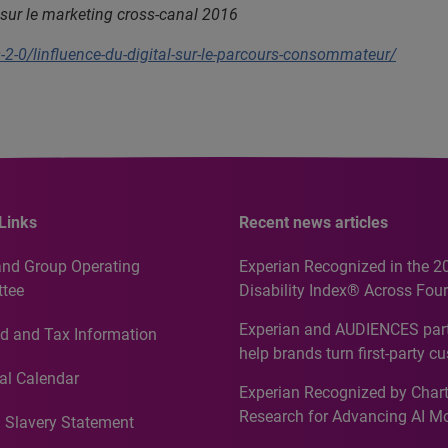
 sur le marketing cross-canal 2016
s-2-0/linfluence-du-digital-sur-le-parcours-consommateur/
Links
Recent news articles
and Group Operating
Experian Recognized in the 2
tee
Disability Index® Across Four
Countries, Including First-Tim
Experian and AUDIENCES part
d and Tax Information
Recognition for Australia
help brands turn first-party c
intelligence into more effecti
al Calendar
Experian Recognized by Chart
media activation
Research for Advancing AI M
 Slavery Statement
Governance in Quantitative