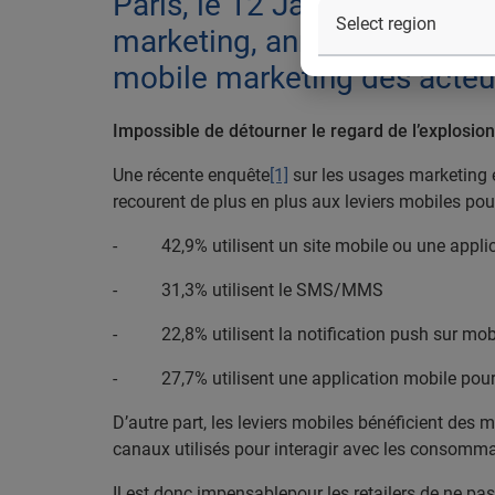
Paris, le 12 Janvier 2017– 
marketing, annonce aujourd’h
mobile marketing des acteur
Impossible de détourner le regard de l’explosio
Une récente enquête
[1]
sur les usages marketing e
recourent de plus en plus aux leviers mobiles po
- 42,9% utilisent un site mobile ou une applic
- 31,3% utilisent le SMS/MMS
- 22,8% utilisent la notification push sur mob
- 27,7% utilisent une application mobile pour v
D’autre part, les leviers mobiles bénéficient des m
canaux utilisés pour interagir avec les consomma
Il est donc impensablepour les retailers de ne pas