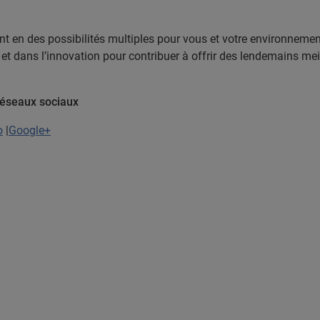
nt en des possibilités multiples pour vous et votre environneme
et dans l’innovation pour contribuer à offrir des lendemains me
 réseaux sociaux
o
|
Google+
s Presse
ions Presse