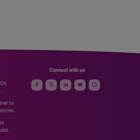
Connect with us
026
e
ner to
ustomer
ve
is
odel