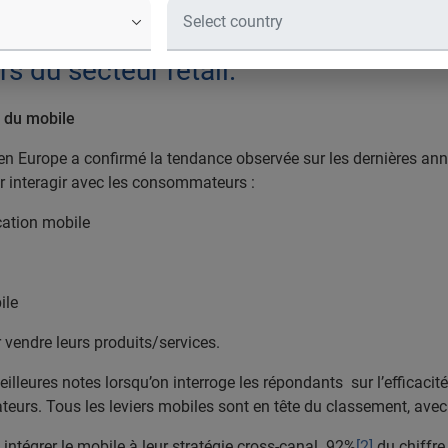
Experian Marketing Services, leader 
ui la sortie d’un nouveau livre blanc
s du secteur retail.
n du mobile
n Europe a confirmé la tendance observée sur les dernières anné
ur interagir avec les consommateurs :
ation mobile
ile
endre leurs produits/services.
eilleures notes lorsqu’on interroge les répondants sur l’efficacit
teurs. Tous les leviers mobiles sont en tête du classement, ave
 intégrer le mobile à leur stratégie cross-canal. 92%
[2]
du chiffre 