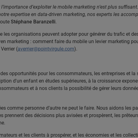
’importance d’exploiter le mobile marketing n’est plus suffisant. 
notre expertise en data-driven marketing, nos experts les accomp
joute
Stéphane Baranzelli
.
ue les organisations peuvent adopter pour générer du trafic et des
driven marketing : comment faire du mobile un levier marketing po
errier (
averrier@pointvirgule.com
).
 des opportunités pour les consommateurs, les entreprises et la
ription d'un enfant en études supérieures, à la croissance exponen
mmateurs et à nos clients la possibilité de gérer leurs données
es comme personne d’autre ne peut le faire. Nous aidons les part
ses prennent des décisions plus avisées et prospèrent, les prêteu
me.
eurs et les clients à prospérer, et les économies et les collect