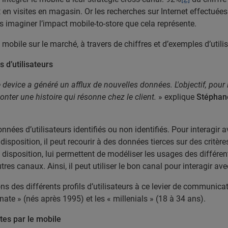
nt en visites en magasin. Or les recherches sur Internet effectué
 imaginer l’impact mobile-to-store que cela représente.
 mobile sur le marché, à travers de chiffres et d’exemples d’utili
s d’utilisateurs
 device a généré un afflux de nouvelles données. L'objectif, pour l
onter une histoire qui résonne chez le client.
» explique
Stéphane
nées d’utilisateurs identifiés ou non identifiés. Pour interagir avec
disposition, il peut recourir à des données tierces sur des critèr
sposition, lui permettent de modéliser les usages des différents
es canaux. Ainsi, il peut utiliser le bon canal pour interagir av
ons des différents profils d’utilisateurs à ce levier de communicat
nate » (nés après 1995) et les « millenials » (18 à 34 ans).
rtes par le mobile