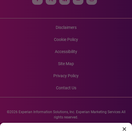
Disclaimers
Cookie Policy
Accessibility
Site Map
Privacy Policy
Contact Us
©2026 Experian Information Solutions, Inc. Experian Marketing Services All
rights reserved.
Experian and the Experian marks used herein are service marks or registered