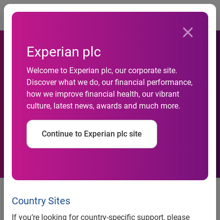
Togg
Experian plc
Welcome to Experian plc, our corporate site.
USA: in cinque anni i prestiti
Discover what we do, our financial performance,
how we improve financial health, our vibrant
agli studenti sono cresciuti
culture, latest news, awards and much more.
dell’84%
Continue to Experian plc site
Sono 40 milioni gli americani
interessati. C’è chi ne ha più di
Country Sites
uno, e gli “student loan” sono
If you’re looking for country-specific support, please