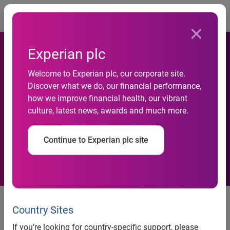
Togg
Experian plc
Welcome to Experian plc, our corporate site.
Discover what we do, our financial performance,
how we improve financial health, our vibrant
culture, latest news, awards and much more.
Continue to Experian plc site
Experian lancia CrossCore, la
nuova piattaforma per prevenire il
Country Sites
rischio di frodi e proteggere i dati
If you’re looking for country-specific support, please