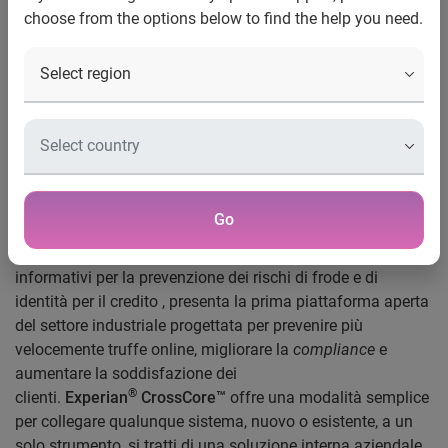
choose from the options below to find the help you need.
personali
E’ il primo sistema operativo per il settore industriale, smart
e plug-and-play.
Consentirà alle aziende di collegare le proprie soluzioni,
quelle di Experian o di terze parti in un unico spazio per una
miglior protezione dei clienti dalla minaccia di frode.
Go
9 giugno 2016 -
Experian, tra le principali società di servizi
informativi per la prevenzione dei rischi di frode e di
identità per il credito , presenta la prima piattaforma aperta
del settore industriale progettata per prevenire più
velocemente truffe online, migliorare la
compliance
e
aumentare la soddisfazione dei
®
clienti.
Experian
CrossCore™
offre una modalità semplice
per collegare qualunque sistema, nuovo o esistente, a un
solo strumento, si tratti di una soluzione interna aziendale,