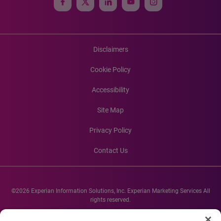
Disclaimers
Cookie Policy
Accessibility
Site Map
Privacy Policy
Contact Us
©2026 Experian Information Solutions, Inc. Experian Marketing Services All
rights reserved.
Experian and the Experian marks used herein are service marks or registered