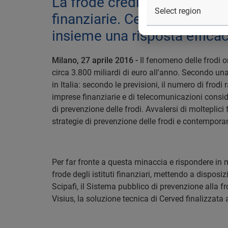
La frode creditizia si sta 
finanziarie. Cerved ed Exper
insieme una risposta effic
Milano, 27 aprile 2016 -
Il fenomeno delle frodi 
circa 3.800 miliardi di euro all'anno. Secondo un
in Italia: secondo le previsioni, il numero di frodi
imprese finanziarie e di telecomunicazioni conside
di prevenzione delle frodi. Avvalersi di molteplici 
strategie di prevenzione delle frodi e contempor
Per far fronte a questa minaccia e rispondere in m
frode degli istituti finanziari, mettendo a disposizi
Scipafi, il Sistema pubblico di prevenzione alla fr
Visius, la soluzione tecnica di Cerved finalizzata a