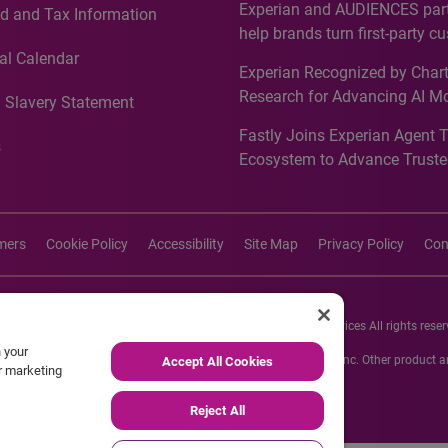
Experian and AUDIENCES part
d and Tax Information
Recognition for Australia
help brands turn first-party c
intelligence into more effecti
al Calendar
Experian Recognized by Chart
media activation
Research for Advancing AI M
 Slavery Statement
Governance in Quantitative
Fastly Joins Experian Agent 
Analytics50 2026
s
Ecosystem to Advance Truste
Commerce
imers
Cookie Policy
Accessibility
Site Map
Privacy Policy
Con
26 Experian Information Solutions, Inc. Experian Marketing Services All rights reser
n your
s or registered trademarks of Experian Informations Solutions, Inc. Other product
Accept All Cookies
ur marketing
respective owners.
Reject All