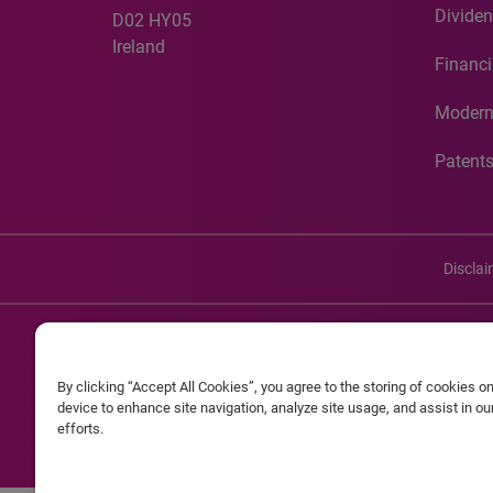
Dividen
D02 HY05
Ireland
Financi
Modern
Patent
Discla
©20
By clicking “Accept All Cookies”, you agree to the storing of cookies o
Experian and the Experian marks used herein are service mark
device to enhance site navigation, analyze site usage, and assist in o
efforts.