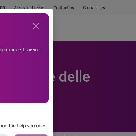
.00
Alerts and feeds
Contact us
Global sites
Newsroom
Life at Experian
performance, how we
venzione delle
find the help you need.