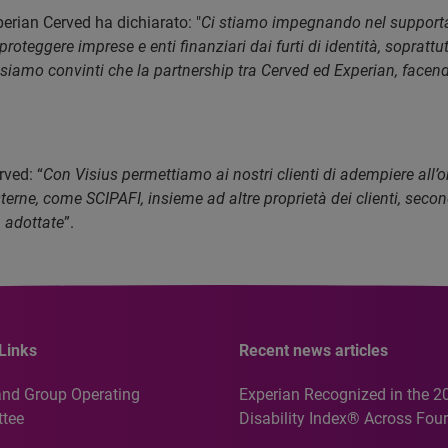
rian Cerved ha dichiarato: "
Ci stiamo impegnando nel supportare 
oteggere imprese e enti finanziari dai furti di identità, soprat
, siamo convinti che la partnership tra Cerved ed Experian, facend
ved: “
Con Visius permettiamo ai nostri clienti di adempiere all’ob
terne, come SCIPAFI, insieme ad altre proprietà dei clienti, secon
à adottate
”.
Links
Recent news articles
and Group Operating
Experian Recognized in the 2
tee
Disability Index® Across Four
Countries, Including First-Tim