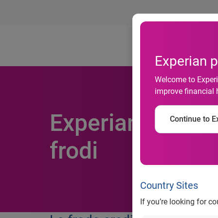
Ab
Experian p
Welcome to Experia
improve financial 
Experian e Cerv
Continue to Ex
frodi
Country Sites
If you’re looking for c