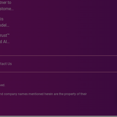
ner to
ustomer
ve
is
odel
Trust™
d AI
tact Us
ved.
 and company names mentioned herein are the property of their