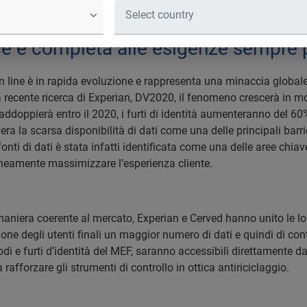
imponendo come una delle maggiori m
ian, a fronte della rinnovata partners
ace e completa alle esigenze sempre
on line è in rapida evoluzione e rappresenta una minaccia globale
a recente ricerca di Experian, DV2020, il fenomeno crescerà in m
 raddoppierà entro il 2020, i furti di identità aumenteranno del 60%
ra la scarsa disponibilità di dati come una delle principali barri
fonti di dati è stata infatti identificata come una delle aree chiave
aneamente massimizzare l’esperienza cliente.
aniera coerente al mercato, Experian e Cerved hanno unito le loro 
one degli utenti finali un maggior numero di dati e quindi di controll
odi e furti d’identità del MEF, saranno accessibili direttamente da
 rafforzare gli strumenti di controllo in ottica antiriciclaggio.