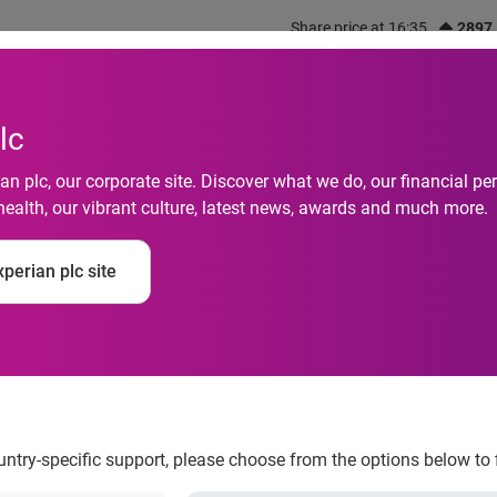
Share price at 16:35
2897
out us
What we do
Investors
Responsibility
lc
n plc, our corporate site. Discover what we do, our financial 
health, our vibrant culture, latest news, awards and much more.
ed insieme per la pre
perian plc site
ountry-specific support, please choose from the options below to 