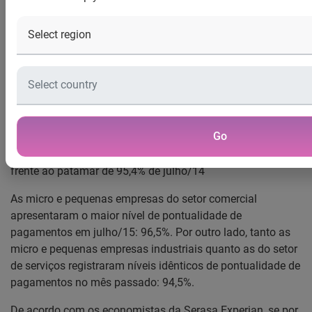
Experian
A pontualidade de pagamentos das micro e pequenas
empresas atingiu 95,6% no mês de julho/15. Isto significa
que durante o mês passado, a cada 1.000 pagamentos
realizados, 956 foram quitados à vista ou com atraso
máximo de sete dias. Este nível de pontualidade
Go
apresentou queda perante o nível de 96,0% observado em
junho/15, muito embora tenha registrado ligeiro avanço
frente ao patamar de 95,4% de julho/14
As micro e pequenas empresas do setor comercial
apresentaram o maior nível de pontualidade de
pagamentos em julho/15: 96,5%. Por outro lado, tanto as
micro e pequenas empresas industriais quanto as do setor
de serviços registraram níveis idênticos de pontualidade de
pagamentos no mês passado: 94,5%.
De acordo com os economistas da Serasa Experian, se por