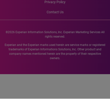
Privacy Policy
Contact Us
©2026 Experian Information Solutions, Inc. Experian Marketing Services All
rights reserved.
Experian and the Experian marks used herein are service marks or registered
trademarks of Experian Informations Solutions, Inc. Other product and
company names mentioned herein are the property of their respective
owners.