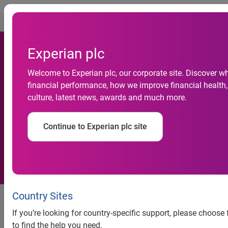
Togg
Experian plc
Indicador Serasa Experian da
Welcome to Experian plc, our corporate site. Discover w
Pontualidade de
financial performance, how we improve financial health,
culture, latest news, awards and much more.
Pagamentos das Micro e
Pequenas Empresas – Julho
Continue to Experian plc site
2015
Pontualidade de pagamentos das
Country Sites
micro e pequenas cai em julho,
If you’re looking for country-specific support, please choos
revela indicador da Serasa
to find the help you need.