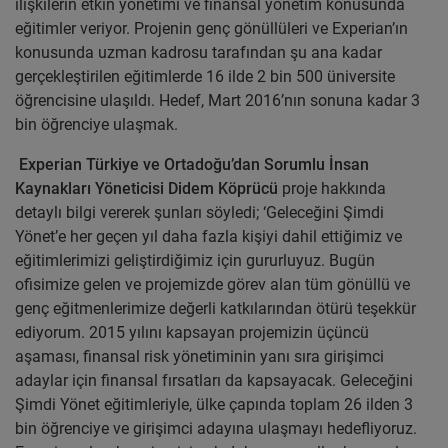
ilişkilerin etkin yönetimi ve finansal yönetim konusunda
eğitimler veriyor. Projenin genç gönüllüleri ve Experian’ın
konusunda uzman kadrosu tarafından şu ana kadar
gerçekleştirilen eğitimlerde 16 ilde 2 bin 500 üniversite
öğrencisine ulaşıldı. Hedef, Mart 2016’nın sonuna kadar 3
bin öğrenciye ulaşmak.
Experian Türkiye ve Ortadoğu’dan Sorumlu İnsan
Kaynakları Yöneticisi Didem Köprücü
proje hakkında
detaylı bilgi vererek şunları söyledi;
‘Geleceğini Şimdi
Yönet’e her geçen yıl daha fazla kişiyi dahil ettiğimiz ve
eğitimlerimizi geliştirdiğimiz için gururluyuz. Bugün
ofisimize gelen ve projemizde görev alan tüm gönüllü ve
genç eğitmenlerimize değerli katkılarından ötürü teşekkür
ediyorum. 2015 yılını kapsayan projemizin üçüncü
aşaması, finansal risk yönetiminin yanı sıra girişimci
adaylar için finansal fırsatları da kapsayacak. Geleceğini
Şimdi Yönet eğitimleriyle, ülke çapında toplam 26 ilden 3
bin öğrenciye ve girişimci adayına ulaşmayı hedefliyoruz.