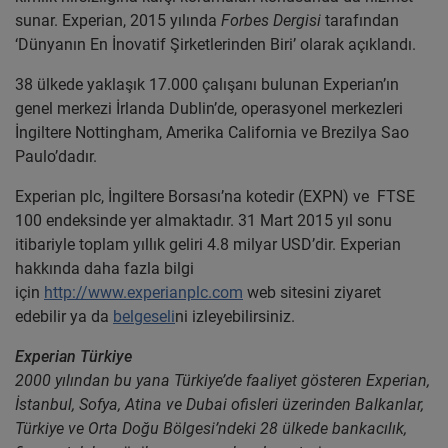
sunar. Experian, 2015 yılında
Forbes Dergisi
tarafından
‘Dünyanın En İnovatif Şirketlerinden Biri’ olarak açıklandı.
38 ülkede yaklaşık 17.000 çalışanı bulunan Experian’ın
genel merkezi İrlanda Dublin’de, operasyonel merkezleri
İngiltere Nottingham, Amerika California ve Brezilya Sao
Paulo’dadır.
Experian plc, İngiltere Borsası’na kotedir (EXPN) ve FTSE
100 endeksinde yer almaktadır. 31 Mart 2015 yıl sonu
itibariyle toplam yıllık geliri 4.8 milyar USD’dir. Experian
hakkında daha fazla bilgi
için
http://www.experianplc.com
web sitesini ziyaret
edebilir ya da
belgeseli
ni izleyebilirsiniz.
Experian Türkiye
2000 yılından bu yana Türkiye’de faaliyet gösteren Experian,
İstanbul, Sofya, Atina ve Dubai ofisleri üzerinden Balkanlar,
Türkiye ve Orta Doğu Bölgesi’ndeki 28 ülkede bankacılık,