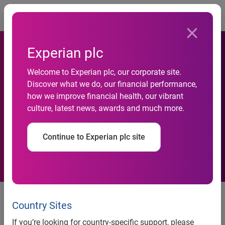
Togg
Experian plc
Welcome to Experian plc, our corporate site.
Discover what we do, our financial performance,
'Geleceğini Şimdi Yönet', 16
how we improve financial health, our vibrant
culture, latest news, awards and much more.
İlde 2500 Öğrenciye Ulaştı!
Continue to Experian plc site
Experian, Birleşmiş Milletler
Kalkınma Programı ve Habitat
Country Sites
Kalkınma ve Yönetişim Derneği
If you’re looking for country-specific support, please