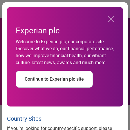
Togg
Experian plc
Experian Marketing Services
Welcome to Experian plc, our corporate site.
Discover what we do, our financial performance,
dévoile les résultats
how we improve financial health, our vibrant
culture, latest news, awards and much more.
exclusifs de son enquête sur
le marketing cross-canal
Continue to Experian plc site
Paris, le 18 Septembre 2014 –
Experian Marketing
Services, expert mondial de la qualité de données, de la
Country Sites
connaissance client et du marketing cross-canal, partage
If you’re looking for country-specific support, please
aujourd’hui les chiffres-clés de son enquête menée auprès