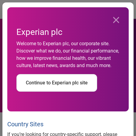
Togg
Experian plc
Gamm vert optimise et
Welcome to Experian plc, our corporate site.
développe son réseau de
Discover what we do, our financial performance,
franchise grâce aux
how we improve financial health, our vibrant
culture, latest news, awards and much more.
solutions et conseils
géomarketing d’Experian
Continue to Experian plc site
Marketing Services
Communiqué de Presse
Country Sites
If you’re looking for country-specific support, please