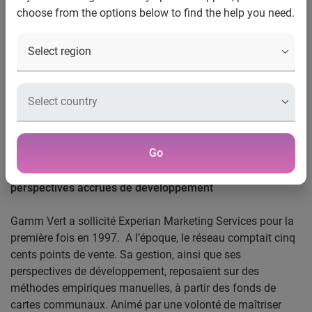
Gamm vert optimise et développe son réseau de
choose from the options below to find the help you need.
franchise grâce aux solutions et conseils géomarketing
d’Experian Marketing Services
Paris, le 20 Mars 2014
– Experian Marketing Services,
expert mondial de la qualité des données, de la
connaissance client, du géomarketing et du marketing
cross-canal, accompagne le premier réseau de jardineries
français depuis 1997.
Go
Une meilleure connaissance de son réseau pour des
perspectives accrues de développement
Gamm Vert a sollicité Experian Marketing Services pour la
première fois en 1997. A l’époque, le réseau comptait cinq
cents points de vente. Sa gestion, ainsi que ses
perspectives de développement, reposaient sur des
méthodes empiriques manuelles, à partir des fonds de
cartes communaux. Animé par une volonté de maîtriser