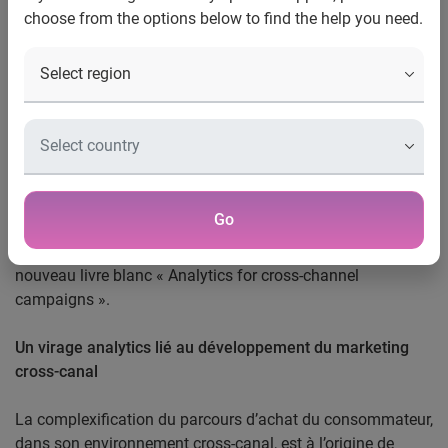
Communiqué de Presse
choose from the options below to find the help you need.
L’analytics appliqué aux campagnes de marketing cross-
canal
Experian Marketing Services partage son nouveau livre
blanc
Paris, le 29 avril 2014 –
Experian Marketing Services,
Go
expert mondial de la qualité des données, de la
connaissance client et du marketing cross-canal, lance son
nouveau livre blanc « Analytics for cross-channel
campaigns ».
Un virage analytics lié au développement du marketing
cross-canal
La complexification du parcours d’achat du consommateur,
dans son environnement cross-canal, est à l’origine de