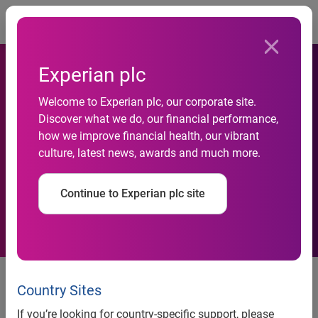
Togg
Experian plc
Welcome to Experian plc, our corporate site.
L’analytics appliqué aux
Discover what we do, our financial performance,
how we improve financial health, our vibrant
campagnes de marketing
culture, latest news, awards and much more.
cross-canal
Continue to Experian plc site
Experian Marketing Services
partage son nouveau livre blanc
Country Sites
If you’re looking for country-specific support, please