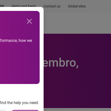
.00
Alerts and feeds
Contact us
Global sites
Newsroom
Life at Experian
performance, how we
e em novembro,
find the help you need.