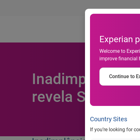
Ab
Experian p
Welcome to Experia
improve financial 
Inadimplência 
Continue to Ex
revela Serasa E
Country Sites
If you’re looking for c