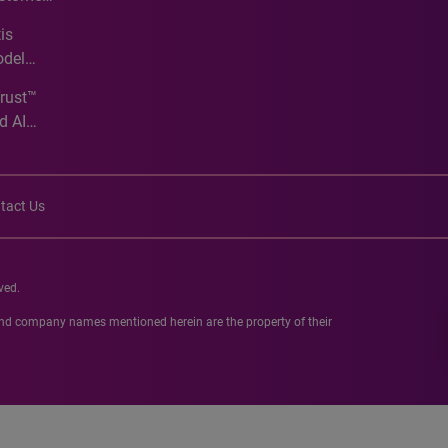
ve
is
odel
Trust™
d AI
tact Us
ved.
 and company names mentioned herein are the property of their