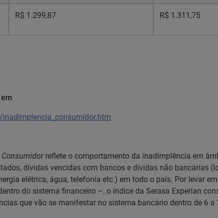
R$ 1.299,87
R$ 1.311,75
l em
s/inadimplencia_consumidor.htm
o Consumidor
reflete o comportamento da inadimplência em âmbi
ados, dívidas vencidas com bancos e dívidas não bancárias (loja
rgia elétrica, água, telefonia etc.) em todo o país. Por levar 
ntro do sistema financeiro –, o índice da Serasa Experian con
ências que vão se manifestar no sistema bancário dentro de 6 a