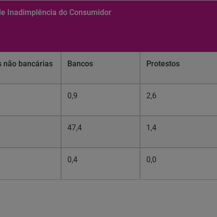
de Inadimplência do Consumidor
s não bancárias
Bancos
Protestos
0,9
2,6
47,4
1,4
0,4
0,0