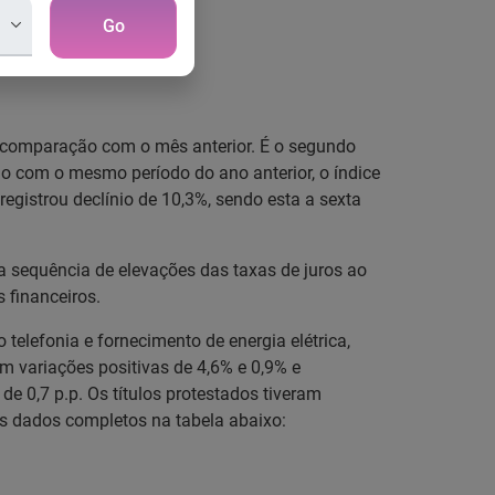
sa Experian
Go
a comparação com o mês anterior. É o segundo
 com o mesmo período do ano anterior, o índice
gistrou declínio de 10,3%, sendo esta a sexta
a sequência de elevações das taxas de juros ao
 financeiros.
 telefonia e fornecimento de energia elétrica,
 variações positivas de 4,6% e 0,9% e
de 0,7 p.p. Os títulos protestados tiveram
os dados completos na tabela abaixo: