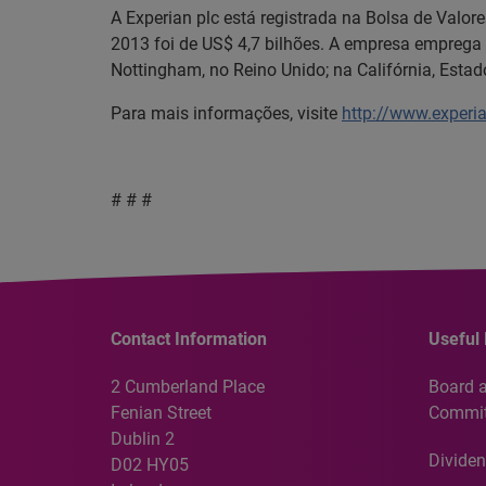
A Experian plc está registrada na Bolsa de Valor
2013 foi de US$ 4,7 bilhões. A empresa emprega 
Nottingham, no Reino Unido; na Califórnia, Estad
Para mais informações, visite
http://www.experi
# # #
Contact Information
Useful 
2 Cumberland Place
Board 
Fenian Street
Commit
Dublin 2
Dividen
D02 HY05