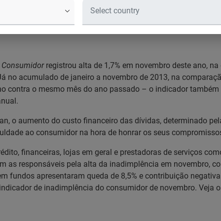
or cresce em novembro, revela Sera
 no mês
o Consumidor
registrou alta de 1,7% em novembro deste ano, n
Já no acumulado de janeiro a novembro de 2013, na comparação
no contra o mesmo mês do ano passado – o indicador também re
nual.
, o aumento do custo financeiro das dívidas, determinado pel
iculdade ao consumidor na hora de honrar os seus compromissos
édito, financeiras, lojas em geral e prestadoras de serviços como
m as responsáveis pela alta da inadimplência em novembro, com
 sem fundos apresentaram queda de 8,5% e contribuição negativa 
o indicador de inadimplência do consumidor de novembro. Veja 