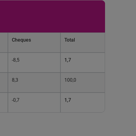
Cheques
Total
-8,5
1,7
8,3
100,0
-0,7
1,7