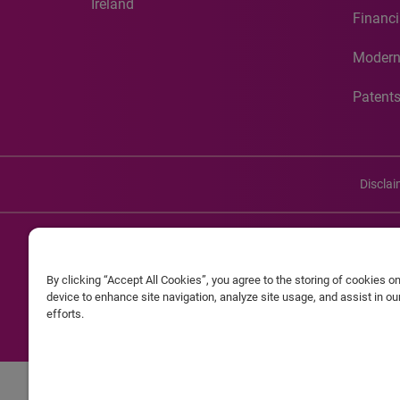
Ireland
Financi
Modern
Patent
Discla
©20
By clicking “Accept All Cookies”, you agree to the storing of cookies o
Experian and the Experian marks used herein are service mark
device to enhance site navigation, analyze site usage, and assist in o
efforts.