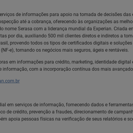
serviços de informações para apoio na tomada de decisões das 
prospecção até a cobrança, oferecendo às organizações as mel
ão do nome Serasa com a liderança mundial da Experian. Criada
tas por dia, auxiliando 500 mil clientes diretos e indiretos a t
asil, provendo todos os tipos de certificados digitais e soluçõ
s (NF-e), tornando os negócios mais seguros, ágeis e rentáveis.
as em informações para crédito, marketing, identidade digital 
 informação, com a incorporação contínua dos mais avançados r
an.com.br
dial em serviços de informação, fornecendo dados e ferramentas
isco de crédito, prevenção a fraudes, direcionamento de campa
 apoia pessoas físicas na verificação de seus relatórios e sco