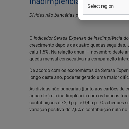
Inadimplência do consumid
Dívidas não bancárias puxaram a alta do índice
O
Indicador Serasa Experian de Inadimplência d
crescimento depois de quatro quedas seguidas. 
caiu 1,5%. Na relação anual – novembro deste a
queda mensal consecutiva na comparação intera
De acordo com os economistas da Serasa Experian
longo deste ano, pode ter gerado uma maior dif
As dívidas não bancárias (junto aos cartões de cr
água etc.) e a inadimplência com os bancos fora
contribuições de 2,0 p.p. e 0,4 p.p.. Os cheques
variação positiva de 2,6% e contribuição nula n