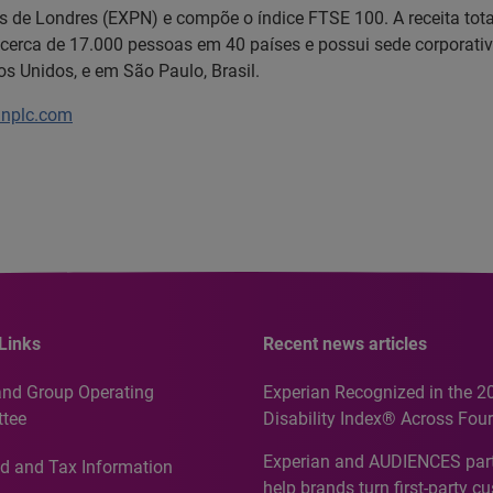
es de Londres (EXPN) e compõe o índice FTSE 100. A receita tot
cerca de 17.000 pessoas em 40 países e possui sede corporativ
os Unidos, e em São Paulo, Brasil.
anplc.com
Links
Recent news articles
and Group Operating
Experian Recognized in the 2
tee
Disability Index® Across Four
Countries, Including First-Tim
Experian and AUDIENCES part
d and Tax Information
Recognition for Australia
help brands turn first-party c