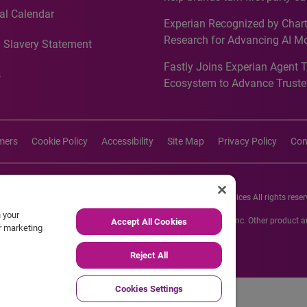
intelligence into more effecti
al Calendar
Experian Recognized by Chart
media activation
Research for Advancing AI M
 Slavery Statement
Governance in Quantitative
Fastly Joins Experian Agent 
Analytics50 2026
s
Ecosystem to Advance Truste
Commerce
imers
Cookie Policy
Accessibility
Site Map
Privacy Policy
Con
26 Experian Information Solutions, Inc. Experian Marketing Services All rights reser
n your
s or registered trademarks of Experian Informations Solutions, Inc. Other product
Accept All Cookies
ur marketing
respective owners.
Reject All
Cookies Settings