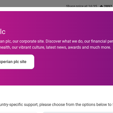
Share price at 16:35
2897
out us
What we do
Investors
Responsibility
lc
n plc, our corporate site. Discover what we do, our financial 
health, our vibrant culture, latest news, awards and much more.
do consumidor cresc
perian plc site
xperian
ountry-specific support, please choose from the options below to 