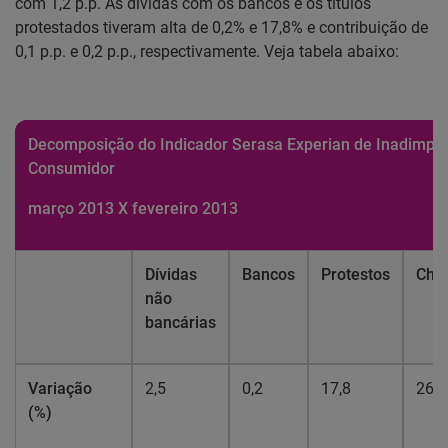
com 1,2 p.p. As dívidas com os bancos e os títulos
protestados tiveram alta de 0,2% e 17,8% e contribuição de
0,1 p.p. e 0,2 p.p., respectivamente. Veja tabela abaixo:
Decomposição do Indicador Serasa Experian de Inadimplê
Consumidor
março 2013 X fevereiro 2013
Dívidas
Bancos
Protestos
Che
não
bancárias
Variação
2,5
0,2
17,8
26,4
(%)