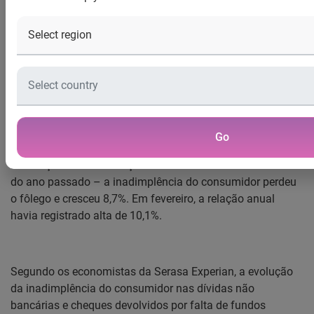
Sazonalidade do período explica o crescimento em março
O
Indicador Serasa Experian de Inadimplência do
Consumidor
registrou alta de 3,6% em março na
comparação com o mês imediatamente anterior,
representando o primeiro crescimento mensal do ano. No
primeiro trimestre do ano, na comparação com o mesmo
Go
período do ano anterior, o índice apresentou alta de 10,5%.
Na relação anual – março deste ano contra o mesmo mês
do ano passado – a inadimplência do consumidor perdeu
o fôlego e cresceu 8,7%. Em fevereiro, a relação anual
havia registrado alta de 10,1%.
Segundo os economistas da Serasa Experian, a evolução
da inadimplência do consumidor nas dívidas não
bancárias e cheques devolvidos por falta de fundos