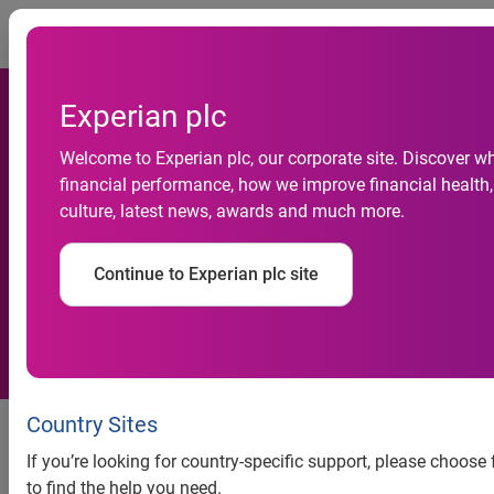
Togg
Experian plc
Welcome to Experian plc, our corporate site. Discover w
Inadimplência do
financial performance, how we improve financial health,
culture, latest news, awards and much more.
consumidor registra a
primeira alta do ano,
Continue to Experian plc site
Inadimplência do consumidor
Country Sites
registra a primeira alta do ano,
If you’re looking for country-specific support, please choos
to find the help you need.