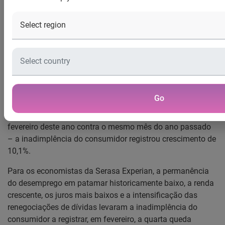
Todas as modalidades da inadimplência registraram recuo
no segundo mês do ano
O Indicador Serasa Experian de Inadimplência do
Consumidor registrou queda de 3,4% em fevereiro na
comparação com o mês imediatamente anterior. É o quarto
recuo mensal consecutivo. No primeiro bimestre do ano, na
Go
comparação com o mesmo período do ano anterior, o
índice apresentou alta de 11,5%. Na relação anual –
fevereiro deste ano contra o mesmo mês do ano passado
– a inadimplência do consumidor registrou crescimento de
10,1%.
Para os economistas da Serasa Experian, a permanência
do desemprego em patamar historicamente baixo, a renda
crescente, os juros mais baixos e a intensificação das
renegociações de dívidas levaram a inadimplência do
consumidor a registrar, em fevereiro, a quarta queda