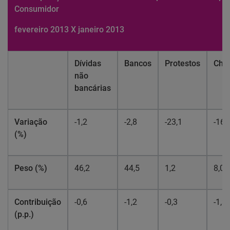
Consumidor
fevereiro 2013 X janeiro 2013
Dívidas
Bancos
Protestos
Che
não
bancárias
Variação
-1,2
-2,8
-23,1
-16,
(%)
Peso (%)
46,2
44,5
1,2
8,0
Contribuição
-0,6
-1,2
-0,3
-1,3
(p.p.)