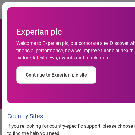
Togg
Experian plc
Inadimplência do
Welcome to Experian plc, our corporate site. Discover w
financial performance, how we improve financial health,
consumidor tem queda de
culture, latest news, awards and much more.
3,4% em fevereiro, revela
Continue to Experian plc site
Serasa Experian
Inadimplência do consumidor
Country Sites
tem queda de 3,4% em fevereiro,
If you’re looking for country-specific support, please choos
revela Serasa Experian
to find the help you need.