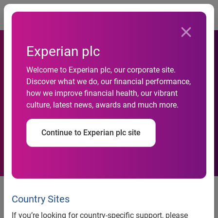
Togg
Experian plc
Tentativas de fraude contra
Welcome to Experian plc, our corporate site.
o consumidor somam 1,4
Discover what we do, our financial performance,
how we improve financial health, our vibrant
milhão entre janeiro e agosto
culture, latest news, awards and much more.
de 2013, aponta indicador da
Continue to Experian plc site
Serasa Experian
Tentativas de fraude contra o
consumidor somam 1,4 milhão
Country Sites
entre janeiro e agosto de 2013,
If you’re looking for country-specific support, please