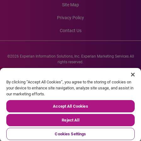
Site Map
Privacy Policy
Contact Us
©2026 Experian Information Solutions, Inc. Experian Marketing Services All
rights reserved.
Experian and the Experian marks used herein are service marks or registered
trademarks of Experian Informations Solutions, Inc. Other product and
By clicking “Accept All Cookies”, you agree to the storing of cookies on
company names mentioned herein are the property of their respective
your device to enhance site navigation, analyze site usage, and assist in
owners.
our marketing efforts.
Accept All Cookies
Reject All
Cookies Settings