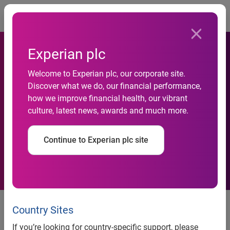
Togg
Experian plc
Experian Marketing Services
Welcome to Experian plc, our corporate site.
annonce la mise en place
Discover what we do, our financial performance,
d’un connecteur pour relier
how we improve financial health, our vibrant
culture, latest news, awards and much more.
sa plateforme CheetahMail à
la solution e-commerce
Continue to Experian plc site
Prestashop
Communiqué de presse
Country Sites
Experian Marketing Services annonce la mise en place
If you’re looking for country-specific support, please
d’un connecteur pour