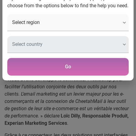
choose from the options below to find the help you need.
relier sa plateforme CheetahMail à la solution e-
commerce Prestashop
Paris, le 10 Janvier 2013
–
Experian Marketing
Services
,
expert mondial du digital marketing, de la
connaissance client et du data management, renforce
encore la connectivité de sa plateforme CheetahMail grâce
au développement d’un connecteur avec la solution e-
Go
commerce Prestashop.
«
Nous avons développé le connecteur Prestashop pour
faciliter l’utilisation conjointe des deux outils par nos
clients. L’email marketing est un levier majeur pour les e-
commerçants et la connexion de CheetahMail à leur outil
de gestion de leur site e-commerce est un véritable vecteur
de performance.
» déclare
Loïc Dilly, Responsable Produit,
Experian Marketing Services
.
Grâce à ce connecteur, les deux solutions sont interfacées