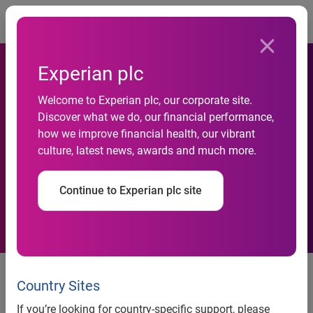
Togg
Experian plc
Welcome to Experian plc, our corporate site.
Discover what we do, our financial performance,
Estudio de impago de los
how we improve financial health, our vibrant
culture, latest news, awards and much more.
espanoles
Continue to Experian plc site
El 9% de los españoles tiene dos deudas impagadas por
un valor medio de 11.088 euros
Country Sites
If you’re looking for country-specific support, please