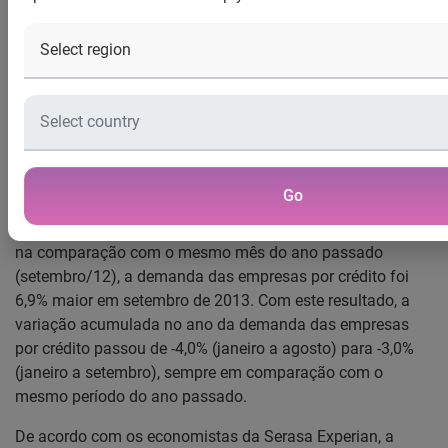
Micro e pequenas empresas puxaram a queda, em
setembro, da demanda por crédito
C
onforme apurou o
Indicador Serasa Experian de
Demanda das Empresas por Crédito
, houve recuo de 5,4%
na busca das empresas por crédito durante o mês de
setembro/13. Foi a segunda queda mensal consecutiva do
Go
indicador uma vez que em agosto/13, a demanda das
empresas por crédito já havia recuado 4,2%. Por sua vez,
na comparação com o mesmo mês do ano passado
(setembro/12), a demanda das empresas por crédito foi
6,9% maior em setembro de 2013. Com este resultado, a
variação acumulada no ano da demanda das empresas
por crédito passou de -4,0% (janeiro a agosto) para -3,0%
(janeiro a setembro), sempre em comparação com o
mesmo período do ano passado.
De acordo com os economistas da Serasa Experian, a