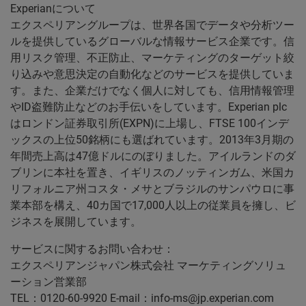
Experianについて
エクスペリアングループは、世界各国でデータや分析ツー
ルを提供しているグローバルな情報サービス企業です。信
用リスク管理、不正防止、マーケティングのターゲット絞
り込みや意思決定の自動化などのサービスを提供していま
す。また、企業だけでなく個人に対しても、信用情報管理
やID盗難防止などのお手伝いをしています。Experian plc
はロンドン証券取引所(EXPN)に上場し、FTSE 100インデ
ックスの上位50銘柄にも選ばれています。2013年3月期の
年間売上高は47億ドルにのぼりました。アイルランドのダ
ブリンに本社を置き、イギリスのノッティンガム、米国カ
リフォルニア州コスタ・メサとブラジルのサンパウロに事
業本部を構え、40カ国で17,000人以上の従業員を擁し、ビ
ジネスを展開しています。
サービスに関するお問い合わせ：
エクスペリアンジャパン株式会社 マーケティングソリュ
ーション営業部
TEL：0120-60-9920 E-mail：info-ms@jp.experian.com