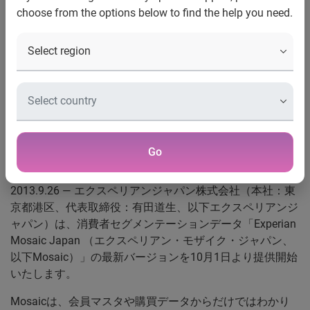
choose from the options below to find the help you need.
リアンジャパン）は、消費者セ
グメンテーションデータ
「Experian Mosaic Japan （エク
スペリアン・モザイク・ジャパ
ン、以下Mosaic）」の最新バー
ジョンを10月1日より提供開始
Go
いたします。
2013.9.26 — エクスペリアンジャパン株式会社（本社：東
京都港区、代表取締役：有田道生、以下エクスペリアンジ
ャパン）は、消費者セグメンテーションデータ「Experian
Mosaic Japan （エクスペリアン・モザイク・ジャパン、
以下Mosaic）」の最新バージョンを10月1日より提供開始
いたします。
Mosaicは、会員マスタや購買データからだけではわかり