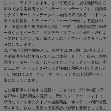
にくい「ライフスタイル」という観点を、居住地情報から
加味できる消費者セグメンテーションデータです。消費者
セグメンテーションデータの世界的権威であるロンドン大
学の客員教授、リチャード・ウェーバー氏による監修の
下、国勢調査や年収階級別推計世帯数、消費者購買行動デ
ータなどをベースに、ジオデモグラフィック分析手法によ
って居住地における近隣の人々のタイプや生活スタイルで
分類しています。
25年前に英国で開発され、現在では29カ国、23億人以上
の消費者を分類するシステムに成長しました。従来、国勢
調査データをベースとしたジオグラフィックデータは、主
にGEOマーケティングやリスク評価に利用されてきました
が、Mosaicはターゲットマーケティングにも活用できる
形になっています。
この度提供を開始する最新バージョンは、2010年度（平
成22年）国勢調査を採用し、新たなデータソースとして、
所有している車のタイプや金融商品、オンライン利用状況
等を加え、さらに震災や原発事故の影響も要素として含ま