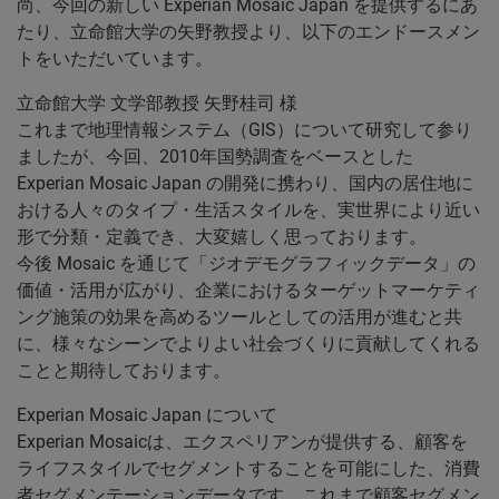
尚、今回の新しい Experian Mosaic Japan を提供するにあ
たり、立命館大学の矢野教授より、以下のエンドースメン
トをいただいています。
立命館大学 文学部教授 矢野桂司 様
これまで地理情報システム（GIS）について研究して参り
ましたが、今回、2010年国勢調査をベースとした
Experian Mosaic Japan の開発に携わり、国内の居住地に
おける人々のタイプ・生活スタイルを、実世界により近い
形で分類・定義でき、大変嬉しく思っております。
今後 Mosaic を通じて「ジオデモグラフィックデータ」の
価値・活用が広がり、企業におけるターゲットマーケティ
ング施策の効果を高めるツールとしての活用が進むと共
に、様々なシーンでよりよい社会づくりに貢献してくれる
ことと期待しております。
Experian Mosaic Japan について
Experian Mosaicは、エクスペリアンが提供する、顧客を
ライフスタイルでセグメントすることを可能にした、消費
者セグメンテーションデータです。これまで顧客セグメン