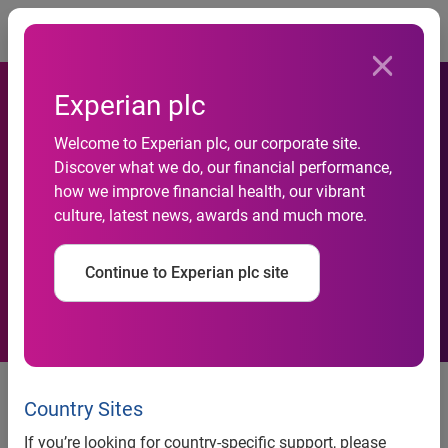
Togg
Experian plc
Welcome to Experian plc, our corporate site.
Big data, fidelizzazione, lotta
Discover what we do, our financial performance,
how we improve financial health, our vibrant
alle frodi: le nuove sfide per
culture, latest news, awards and much more.
le telecomunicazioni
Continue to Experian plc site
Big data, fidelizzazione, lotta alle frodi: le nuove sfide per
le telecomunicazioni.
Country Sites
Londra, 25 settembre 2013
– Valorizzare la gran quantità
If you’re looking for country-specific support, please