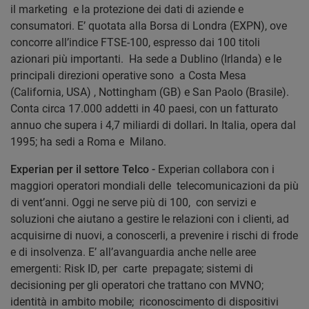
il marketing e la protezione dei dati di aziende e
consumatori. E’ quotata alla Borsa di Londra (EXPN), ove
concorre all’indice FTSE-100, espresso dai 100 titoli
azionari più importanti. Ha sede a Dublino (Irlanda) e le
principali direzioni operative sono a Costa Mesa
(California, USA) , Nottingham (GB) e San Paolo (Brasile).
Conta circa 17.000 addetti in 40 paesi, con un fatturato
annuo che supera i 4,7 miliardi di dollari
.
In Italia, opera dal
1995; ha sedi a Roma e Milano.
Experian per il settore Telco -
Experian collabora con i
maggiori operatori mondiali delle telecomunicazioni da più
di vent’anni. Oggi ne serve più di 100, con servizi e
soluzioni che aiutano a gestire le relazioni con i clienti, ad
acquisirne di nuovi, a conoscerli, a prevenire i rischi di frode
e di insolvenza. E’ all’avanguardia anche nelle aree
emergenti: Risk ID, per carte prepagate; sistemi di
decisioning per gli operatori che trattano con MVNO;
identità in ambito mobile; riconoscimento di dispositivi