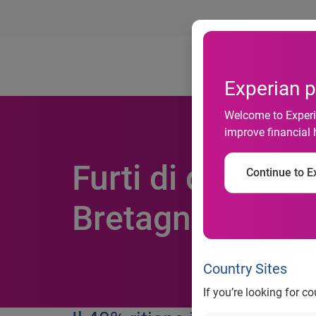
Ab
Experian p
Welcome to Experia
improve financial 
Furti di dati pe
Continue to Ex
Bretagna. Il 36%
Country Sites
If you’re looking for c