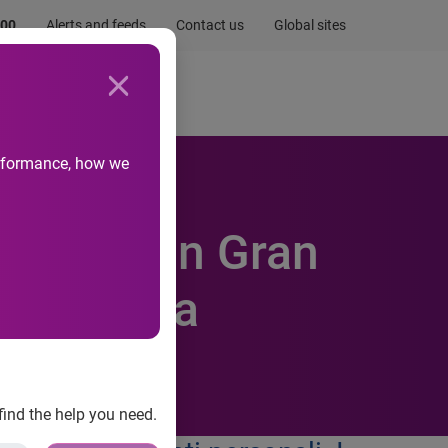
.00
Alerts and feeds
Contact us
Global sites
Newsroom
Life at Experian
performance, how we
ondaggio in Gran
le aspetta
find the help you need.