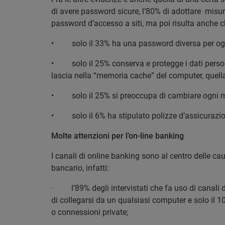
di avere password sicure, l’80% di adottare misure
password d’accesso a siti, ma poi risulta anche c
•
solo il 33% ha una password diversa per ogn
•
solo il 25% conserva e protegge i dati person
lascia nella “memoria cache” del computer, quella
•
solo il 25% si preoccupa di cambiare ogni 
•
solo il 6% ha stipulato polizze d’assicurazio
Molte attenzioni per l’on-line banking
I canali di online banking sono al centro delle cau
bancario, infatti:
·
l’89% degli intervistati che fa uso di canal
di collegarsi da un qualsiasi computer e solo il 1
o connessioni private;