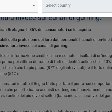
servizi online responsabili della protez
no al centro delle cautele, anche se p
voltura invece sui canali di gaming.
 Gran Bretagna. Il 36% dei consumatori se le aspetta
sabili della protezione dei loro dati personali. I canali di on-lin
involtura invece sui canali di gaming.
 dell’informazione creditizia, ha reso noto i risultati di un’indag
prima poi vittima di frodi o di furti di identità online; che il 40% d
 che ciò che fa più paura (87% degli intervistati) è il furto onlin
nline (54%).
sumatori in tutto il Regno Unito per fare il punto sui comportamen
getti che poi effettuano acquisti o ottengono finanziamenti in no
rvizi online dei più diversi settori (bancario, assicurativo, del g
opravvalutazione delle cautele adottate per evitare brutte avventur