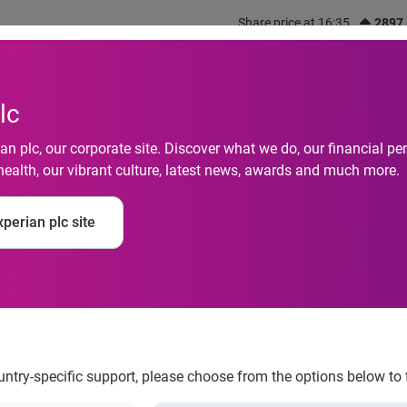
Share price at 16:35
2897
out us
What we do
Investors
Responsibility
lc
n plc, our corporate site. Discover what we do, our financial 
health, our vibrant culture, latest news, awards and much more.
rsonali su Internet: s
perian plc site
 dei consumatori se 
ountry-specific support, please choose from the options below to 