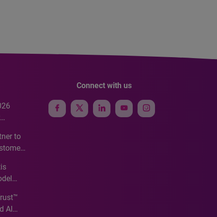
Connect with us
026
e
ner to
ustomer
ve
is
odel
Trust™
d AI