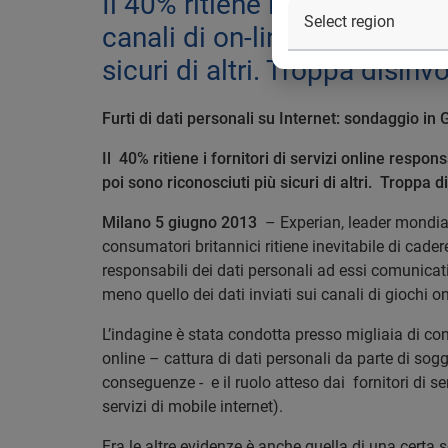
Il 40% ritiene i fornitori di 
canali di on-line banking so
sicuri di altri. Troppa disin
Furti di dati personali su Internet: sondaggio in
Il 40% ritiene i fornitori di servizi online respon
poi sono riconosciuti più sicuri di altri.
Troppa dis
Milano 5 giugno 2013
– Experian, leader mondiale
consumatori britannici ritiene inevitabile di cadere 
responsabili dei dati personali ad essi comunicati;
meno quello dei dati inviati sui canali di giochi o
L’indagine è stata condotta presso migliaia di con
online – cattura di dati personali da parte di sog
conseguenze - e il ruolo atteso dai fornitori di se
servizi di mobile internet).
Fra le altre evidenze è anche quella di una certa s