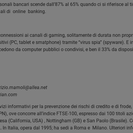
ersonali bancari scende dall’87% al 65% quando ci si riferisce al 
ali di online banking.
e connessioni ai canali di gaming, solitamente di durata non pro
itivi (PC, tablet e smatphone) tramite “virus spia” (spyware). E i
ccedono da computer pubblici o condivisi, e ben il 33% da disposi
urizio.mamoli@allea.net
rian.com
izi informativi per la prevenzione dei rischi di credito e di frode,
N), ove concorre all’indice FTSE-100, espresso dai 100 titoli az
Mesa (California, USA) , Nottingham (GB) e San Paolo (Brasile). C
i
.
In Italia, opera dal 1995; ha sedi a Roma e Milano. Ulteriori in