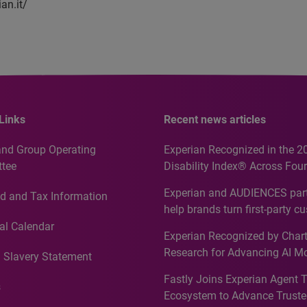
an.it/
Links
Recent news articles
and Group Operating
Experian Recognized in the 2
tee
Disability Index® Across Four
Countries, Including First-Tim
Experian and AUDIENCES part
d and Tax Information
Recognition for Australia
help brands turn first-party c
intelligence into more effecti
al Calendar
Experian Recognized by Chart
media activation
Research for Advancing AI M
 Slavery Statement
Governance in Quantitative
Fastly Joins Experian Agent 
Analytics50 2026
s
Ecosystem to Advance Truste