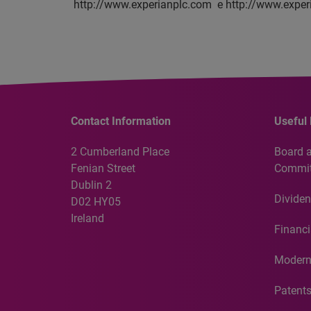
http://www.experianplc.com e http://www.experi
Contact Information
Useful 
2 Cumberland Place
Board 
Fenian Street
Commit
Dublin 2
Dividen
D02 HY05
Ireland
Financi
Modern
Patent