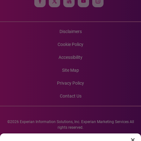
Disclaimers
Cookie Policy
Accessibility
Site Map
Privacy Policy
Contact Us
©2026 Experian Information Solutions, Inc. Experian Marketing Services All
rights reserved.
Experian and the Experian marks used herein are service marks or registered