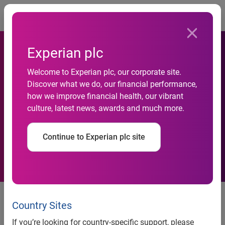
Togg
Experian plc
Welcome to Experian plc, our corporate site.
Discover what we do, our financial performance,
Uneo-choisit-Experian-
how we improve financial health, our vibrant
culture, latest news, awards and much more.
Marketing-Services
Continue to Experian plc site
Communiqué de presse
Country Sites
Unéo choisit Experian Marketing Services pour optimiser
la qualité de ses données adhérents
If you’re looking for country-specific support, please