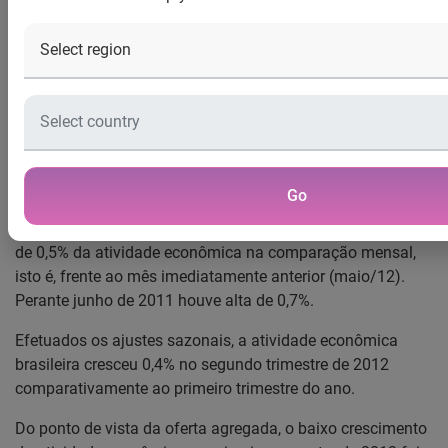
O Indicador Serasa Experian de Atividade Econômica
registrou crescimento de 0,7% no acumulado do primeiro
semestre de 2012. Foi o resultado mais fraco dos últimos
três anos, já que nos anos de 2010 e 2011 as taxas de
crescimento da economia brasileira nos primeiros seis
meses daqueles anos foram de 9,0% e 3,8%,
respectivamente.
Go
Analisando-se apenas o mês de junho/12, houve expansão
de 0,5% da atividade econômica na comparação mensal,
isto é, frente ao mês imediatamente anterior (maio/12).
Perante junho de 2011 houve alta de 0,7%.
Efetuados os ajustes sazonais, a atividade econômica
brasileira cresceu 0,4% no segundo trimestre de 2012
comparativamente ao primeiro trimestre do ano.
Do ponto de vista da oferta agregada, o baixo crescimento