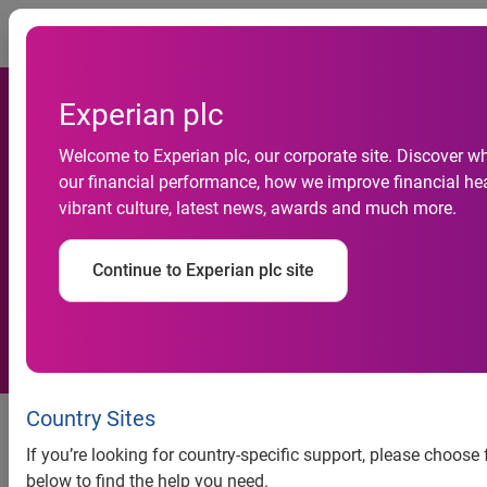
Togg
Experian plc
Atividade econômica
Welcome to Experian plc, our corporate site. Discover w
our financial performance, how we improve financial hea
cresceu 0,7% no primeiro
vibrant culture, latest news, awards and much more.
semestre, revela Serasa
Continue to Experian plc site
Experian
Atividade econômica cresceu
Country Sites
0,7% no primeiro semestre,
If you’re looking for country-specific support, please choose
revela Serasa Experian
below to find the help you need.