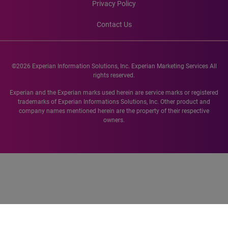
Privacy Policy
Contact Us
©2026 Experian Information Solutions, Inc. Experian Marketing Services All
rights reserved.
Experian and the Experian marks used herein are service marks or registered
trademarks of Experian Informations Solutions, Inc. Other product and
company names mentioned herein are the property of their respective
owners.