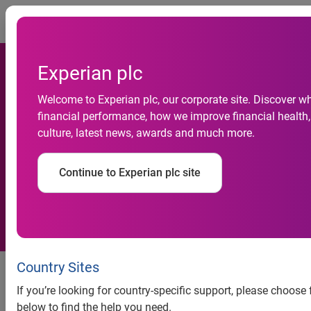
Togg
Experian plc
Atividade econômica abrirá
Welcome to Experian plc, our corporate site. Discover w
2013 com crescimento
financial performance, how we improve financial health,
culture, latest news, awards and much more.
próximo a 4%, aponta
indicador de perspectiva da
Continue to Experian plc site
Serasa Experian
Atividade econômica abrirá 2013
Country Sites
com crescimento próximo a 4%,
If you’re looking for country-specific support, please choose
aponta indicador de perspectiva
below to find the help you need.