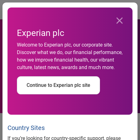
Togg
Experian plc
Crédito ao consumidor
Welcome to Experian plc, our corporate site.
deverá reagir com recuo da
Discover what we do, our financial performance,
how we improve financial health, our vibrant
inadimplência, aponta
culture, latest news, awards and much more.
indicador de perspectiva da
Continue to Experian plc site
Serasa Experian
Crédito ao consumidor deverá
reagir com recuo da
Country Sites
inadimplência, aponta indicador
If you’re looking for country-specific support, please