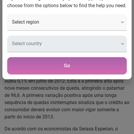
choose from the options below to find the help you need.
de perspectiva da Serasa
Experian
O crédito às empresas avançará em ritmo moderado
aguardando reativação da economia
O Indicador Serasa Experian de Perspectiva do Crédito ao
Consumidor, que, por sua metodologia de construção,
Go
possui a propriedade de antever os movimentos cíclicos da
concessão de crédito com seis meses de antecedência,
subiu 0,1% em julho de 2012. Esta é a primeira alta após
nove meses consecutivos de queda, atingindo o patamar
de 96,6. A primeira variação positiva após uma longa
sequência de quedas ininterruptas sinaliza que o crédito ao
consumidor deverá evoluir com maior vigor somente a
partir do início de 2013.
De acordo com os economistas da Serasa Experian, o