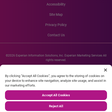
Accessibility
Site Map
Privacy Policy
Contact Us
©2026 Experian Information Solutions, Inc. Experian Marketing Services All
rights reserved.
Experian and the Experian marks used herein are service marks or registered
trademarks of Experian Informations Solutions, Inc. Other product and
By clicking “Accept All Cookies”, you agree to the storing of cookies on
company names mentioned herein are the property of their respective
your device to enhance site navigation, analyze site usage, and assist in
owners.
our marketing efforts.
Accept All Cookies
Reject All