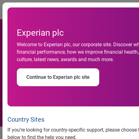
Togg
Experian plc
Após quase dois anos de
Welcome to Experian plc, our corporate site. Discover w
crescimento, inadimplência
financial performance, how we improve financial health,
do consumidor terá em 2013
culture, latest news, awards and much more.
um comportamento mais
Continue to Experian plc site
favorável, aponta indicador
de perspectiva da Serasa
Experian
Country Sites
Após quase dois anos de
If you’re looking for country-specific support, please choose
below to find the help you need.