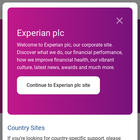
Togg
Experian plc
Experian Marketing Services
Welcome to Experian plc, our corporate site.
Discover what we do, our financial performance,
livre ses bonnes pratiques
how we improve financial health, our vibrant
culture, latest news, awards and much more.
sur l'email de bienvenue
dans un nouveau livre blanc
Continue to Experian plc site
Communiqué de presse
Country Sites
If you’re looking for country-specific support, please