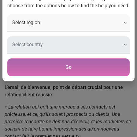
choose from the options below to find the help you need.
Experian Marketing Services livre ses bonnes pratiques
sur l’email de bienvenue dans un nouveau livre blanc
Lille, le 20 novembre 2012
– Experian Marketing Services,
leader mondial de l’email marketing grâce à sa gamme de
Go
produits CheetahMail, publie un nouveau livre blanc sur
les trigger emails de bienvenue.
L’email de bienvenue, point de départ crucial pour une
relation client réussie
«
La relation qui unit une marque à ses contacts est
précieuse, et ce, qu’ils soient prospects ou clients. Une
première rencontre ne doit pas décevoir, et les marketers se
doivent de faire bonne impression dès qu’un nouveau
contact fait le premier pas vers eux.