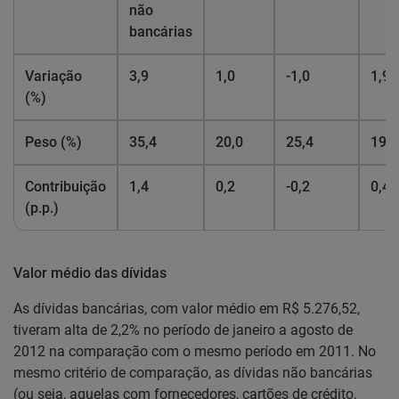
não
bancárias
Variação
3,9
1,0
-1,0
1,9
(%)
Peso (%)
35,4
20,0
25,4
19,2
Contribuição
1,4
0,2
-0,2
0,4
(p.p.)
Valor médio das dívidas
As dívidas bancárias, com valor médio em R$ 5.276,52,
tiveram alta de 2,2% no período de janeiro a agosto de
2012 na comparação com o mesmo período em 2011. No
mesmo critério de comparação, as dívidas não bancárias
(ou seja, aquelas com fornecedores, cartões de crédito,