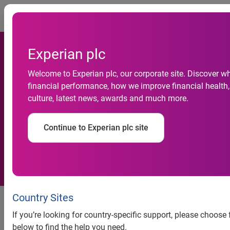
Togg
Experian plc
Welcome to Experian plc, our corporate site. Discover w
Inadimplência das empresas
financial performance, how we improve financial health,
culture, latest news, awards and much more.
sobe 1,7% em agosto, revela
indicador da Serasa Experian
Continue to Experian plc site
Inadimplência das empresas
Country Sites
sobe 1,7% em agosto, revela
If you’re looking for country-specific support, please choose
indicador da Serasa Experian
below to find the help you need.