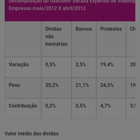
Decomposição do Indicador Serasa Experian de Inadimplê
Empresas maio/2012 X abril/2012
Dívidas
Bancos
Protestos
Che
não
bancárias
Variação
0,5%
2,5%
19,4%
20,
Peso
35,2%
21,1%
24,3%
19,
Contribuição
0,2%
0,5%
4,7%
3,9
Valor médio das dívidas