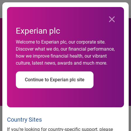
Togg
Experian plc
Inadimplência das empresas
Welcome to Experian plc, our corporate site.
tem maior elevação em seis
Discover what we do, our financial performance,
how we improve financial health, our vibrant
anos na comparação de
culture, latest news, awards and much more.
maio com abril, revela
Continue to Experian plc site
Serasa Experian
Inadimplência das empresas tem
maior elevação em seis anos na
Country Sites
comparação de maio com abril,
If you’re looking for country-specific support, please