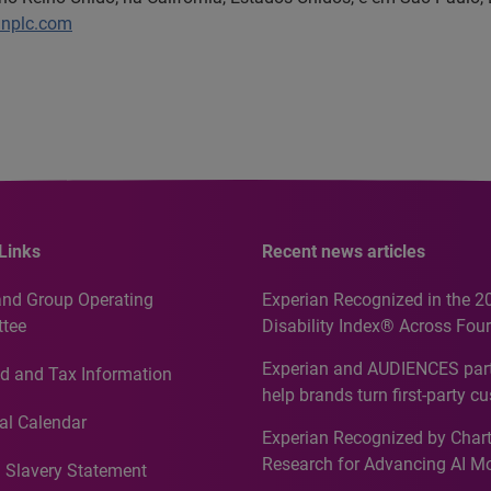
anplc.com
Links
Recent news articles
and Group Operating
Experian Recognized in the 2
tee
Disability Index® Across Four
Countries, Including First-Tim
Experian and AUDIENCES part
d and Tax Information
Recognition for Australia
help brands turn first-party c
intelligence into more effecti
al Calendar
Experian Recognized by Chart
media activation
Research for Advancing AI M
 Slavery Statement
Governance in Quantitative