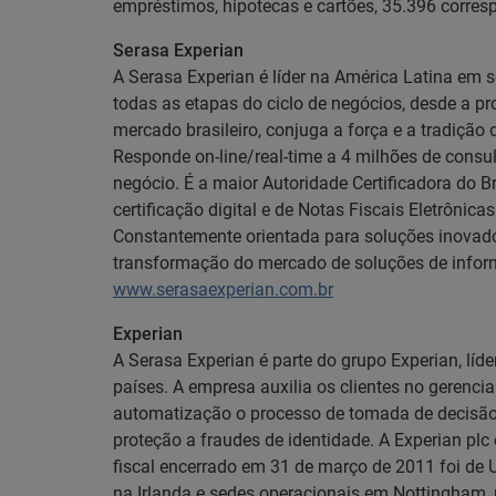
empréstimos, hipotecas e cartões, 35.396 corre
Serasa Experian
A Serasa Experian é líder na América Latina em 
todas as etapas do ciclo de negócios, desde a 
mercado brasileiro, conjuga a força e a tradiç
Responde on-line/real-time a 4 milhões de consul
negócio. É a maior Autoridade Certificadora do Br
certificação digital e de Notas Fiscais Eletrônica
Constantemente orientada para soluções inovado
transformação do mercado de soluções de inform
www.serasaexperian.com.br
Experian
A Serasa Experian é parte do grupo Experian, lí
países. A empresa auxilia os clientes no gerenc
automatização o processo de tomada de decisão. 
proteção a fraudes de identidade. A Experian plc
fiscal encerrado em 31 de março de 2011 foi de 
na Irlanda e sedes operacionais em Nottingham, n