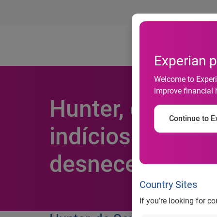
Ab
Experian p
Welcome to Experia
improve financial 
Hunter, da Seras
Continue to Ex
indícios de frau
desnecessárias
Country Sites
If you’re looking for c