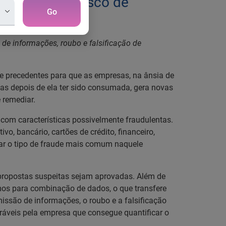
ude e afasta risco de
Go
de informações, roubo e falsificação de
e precedentes para que as empresas, na ânsia de
enas depois de ela ter sido consumada, gera novas
 remediar.
s com características possivelmente fraudulentas.
, bancário, cartões de crédito, financeiro,
tar o tipo de fraude mais comum naquele
propostas suspeitas sejam aprovadas. Além de
mos para combinação de dados, o que transfere
missão de informações, o roubo e a falsificação
ráveis pela empresa que consegue quantificar o