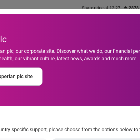
Share price at 12:27
2878
out us
What we do
Investors
Responsibility
lc
n plc, our corporate site. Discover what we do, our financial 
health, our vibrant culture, latest news, awards and much more.
a Experian, realiza 
perian plc site
de e afasta risco de 
 para a empresa
ountry-specific support, please choose from the options below to 