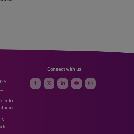
Connect with us
026
e
ner to
ustomer
ve
is
odel