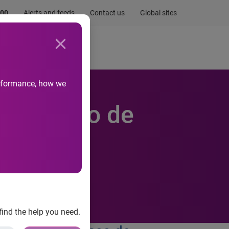
.00
Alerts and feeds
Contact us
Global sites
Newsroom
Life at Experian
performance, how we
a detecção de
perdas
find the help you need.