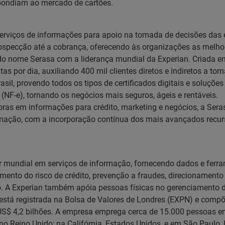
spondiam ao mercado de cartões.
serviços de informações para apoio na tomada de decisões das 
prospecção até a cobrança, oferecendo às organizações as mel
ão do nome Serasa com a liderança mundial da Experian. Criada
tas por dia, auxiliando 400 mil clientes diretos e indiretos a t
asil, provendo todos os tipos de certificados digitais e soluçõ
s (NF-e), tornando os negócios mais seguros, ágeis e rentáveis.
ras em informações para crédito, marketing e negócios, a Sera
ação, com a incorporação contínua dos mais avançados recurso
der mundial em serviços de informação, fornecendo dados e ferr
iamento do risco de crédito, prevenção a fraudes, direcionamen
A Experian também apóia pessoas físicas no gerenciamento de s
 está registrada na Bolsa de Valores de Londres (EXPN) e compõe
US$ 4,2 bilhões. A empresa emprega cerca de 15.000 pessoas em
o Reino Unido; na Califórnia, Estados Unidos, e em São Paulo, B