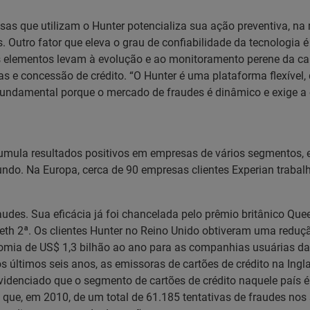
as que utilizam o Hunter potencializa sua ação preventiva, n
 Outro fator que eleva o grau de confiabilidade da tecnologia é
es elementos levam à evolução e ao monitoramento perene da cart
 e concessão de crédito. “O Hunter é uma plataforma flexível, 
 fundamental porque o mercado de fraudes é dinâmico e exige a 
cumula resultados positivos em empresas de vários segmentos,
 mundo. Na Europa, cerca de 90 empresas clientes Experian tra
udes. Sua eficácia já foi chancelada pelo prêmio britânico Que
abeth 2ª. Os clientes Hunter no Reino Unido obtiveram uma redu
omia de US$ 1,3 bilhão ao ano para as companhias usuárias da
os últimos seis anos, as emissoras de cartões de crédito na Ing
idenciado que o segmento de cartões de crédito naquele país é 
 que, em 2010, de um total de 61.185 tentativas de fraudes no