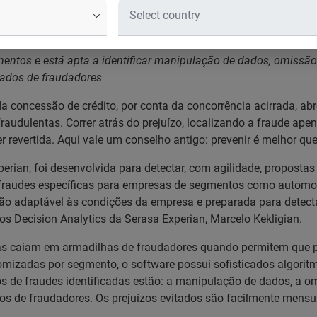
realiza a detecção de indícios de fra
a a empresa
ntos e está apta a identificar manipulação de dados, omissão 
ados de fraudadores
concessão de crédito, por conta da concorrência acirrada, abr
 fraudulentas. Correr atrás do prejuízo, localizando a fraude ap
r revertida. Aqui vale um conselho antigo: prevenir é melhor que
perian, foi desenvolvida para detectar, com agilidade, proposta
fraudes específicas para empresas de segmentos como automotivo
ção adaptável às condições da empresa e preparada para detec
os Decision Analytics da Serasa Experian, Marcelo Kekligian.
ias caiam em armadilhas de fraudadores quando permitem que 
omizadas por segmento, o software possui sofisticados algorit
ipos de fraudes identificadas estão: a manipulação de dados, a o
s de fraudadores. Os prejuízos evitados são facilmente mensu