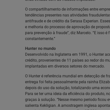
O compartilhamento de informações entre empres
tendências presentes nas atividades fraudulentas.
antifraude e de crédito da Serasa Experian. Ess
e melhoria do processo de aprovação de propostas
para prevenção à fraude”, diz Marcelo. “E isso é
constantemente.”
Hunter no mundo
Desenvolvido na Inglaterra em 1991, o Hunter a
crédito, provenientes de 11 países ao redor do
implantadas em diversos setores do mercado.
O Hunter é referência mundial em detecção de fra
entrega foi feita pessoalmente pela rainha Eliz
depois do uso da solução, totalizando uma econ
Para se ter uma ideia da eficiência do produto, n
graças à solução. “Nesse mesmo período ficou ev
salienta Kekligian. A amostragem inglesa aponta