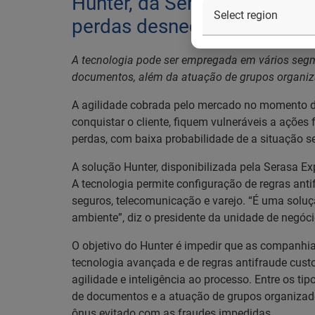
Hunter, da Serasa Experian, 
perdas desnecessárias par
A tecnologia pode ser empregada em vários segme
documentos, além da atuação de grupos organiz
A agilidade cobrada pelo mercado no momento da 
conquistar o cliente, fiquem vulneráveis a ações
perdas, com baixa probabilidade de a situação se
A solução Hunter, disponibilizada pela Serasa Ex
A tecnologia permite configuração de regras anti
seguros, telecomunicação e varejo. “É uma solu
ambiente”, diz o presidente da unidade de negóci
O objetivo do Hunter é impedir que as companh
tecnologia avançada e de regras antifraude cust
agilidade e inteligência ao processo. Entre os t
de documentos e a atuação de grupos organizado
ônus evitado com as fraudes impedidas.