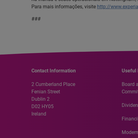
Para mais informações, visite
http://www.experi
###
Contact Information
Useful 
2 Cumberland Place
Board 
Fenian Street
Commit
Dublin 2
Dividen
D02 HY05
Ireland
Financi
Modern