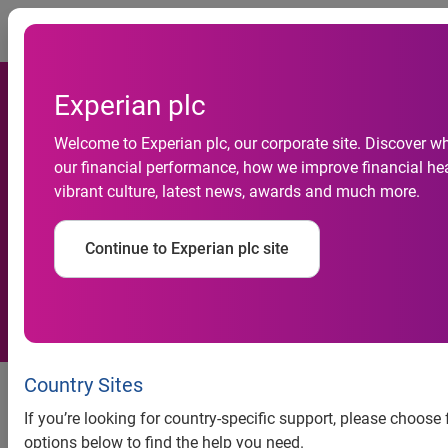
Togg
Experian plc
Consumidores devem
Welcome to Experian plc, our corporate site. Discover w
comunicar a Serasa Experian
our financial performance, how we improve financial hea
vibrant culture, latest news, awards and much more.
sobre o roubo ou perda de
documentos no feriado de
Continue to Experian plc site
Dia do Trabalho
Consumidores devem comunicar
Country Sites
a Serasa Experian sobre o roubo
If you’re looking for country-specific support, please choose
ou perda de documentos no
options below to find the help you need.