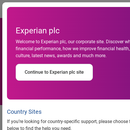
Togg
Experian plc
Pedidos de falência abrem o
Welcome to Experian plc, our corporate site. Discover w
financial performance, how we improve financial health,
segundo semestre em alta,
culture, latest news, awards and much more.
revela indicador da Serasa
Continue to Experian plc site
Experian
Pedidos de falência abrem o
Country Sites
segundo semestre em alta, revela
If you’re looking for country-specific support, please choose
indicador da Serasa Experian
below to find the help you need.