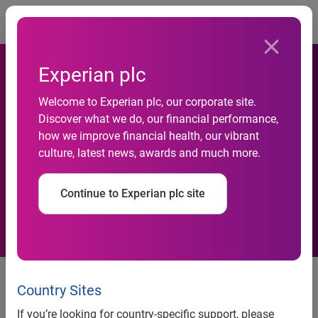
Togg
Experian plc
Experian Marketing Services
Welcome to Experian plc, our corporate site.
Discover what we do, our financial performance,
dévoile son benchmark
how we improve financial health, our vibrant
culture, latest news, awards and much more.
Email Marketing sur le
second Semestre 2011
Continue to Experian plc site
Country Sites
Experian Marketing Services dévoile son benchmark
Email Marketing sur le second Semestre 2011
If you’re looking for country-specific support, please