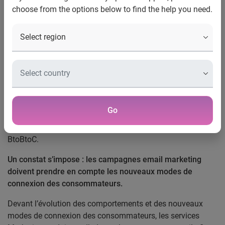
choose from the options below to find the help you need.
Luxe, Distribution et Média Presse suscitent l’intérêt
A Paris, le 22 mai 2012 –
Experian Marketing Services
reconduit sur le second semestre 2011, son benchmark des
performances emailing. Expert mondial de l’email
marketing avec sa solution CheetahMail, Experian
Marketing Services publie un puissant indicateur du
Go
marché et permet ainsi de mettre en lumière les tendances
emailing dans 9 secteurs, qu’ils soient BtoB, BtoC ou bien
BtoBtoC.
Un constat s’impose
: les campagnes email marketing
doivent prendre en compte les nouveaux modes de
connexion des consommateurs.
Devant l’évolution des comportements et des nouveaux
modes de connexion des consommateurs, les services