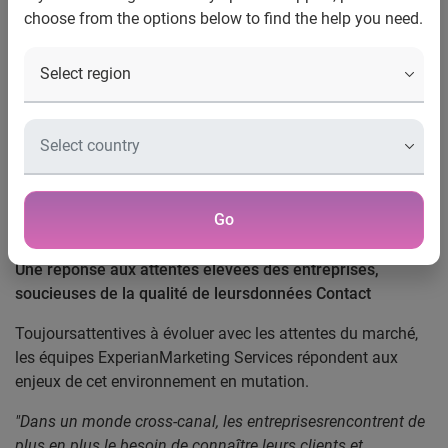
nouvelle solution On Demand
choose from the options below to find the help you need.
dédiée à la saisie et la normalisation d’adresses
postales
Paris, le 13 Septembre 2012
–
Experian
MarketingServices, expert dans la gestion de la qualité des
données grâce aux solutionsde sa gamme de produits
QAS, dévoile aujourd’hui sa nouvelle solution
denormalisation d’adresses postales à la saisie, QAS
Go
Capture.
Une réponse aux attentes élevées des entreprises,
soucieuses de la qualité de leursdonnées Contact
Toujoursattentives à évoluer avec les attentes du marché,
les équipes ExperianMarketing Services répondent aux
enjeux de cet environnement en mutation.
"Dans un monde cross-canal, les entreprisesrencontrent de
plus en plus le besoin de connaître leurs clients et