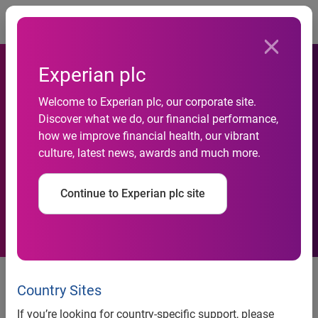
Togg
Experian plc
Experian Marketing Services
Welcome to Experian plc, our corporate site.
Discover what we do, our financial performance,
dévoile QAS Capture, sa
how we improve financial health, our vibrant
culture, latest news, awards and much more.
nouvelle solution On
Demand
Continue to Experian plc site
Communiqué de Presse
Country Sites
Experian Marketing Services dévoile QAS Capture, sa
If you’re looking for country-specific support, please