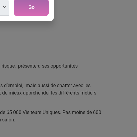
Go
 risque,
présentera ses opportunités
es d’emploi,
mais aussi de chatter avec les
t de mieux appréhender les différents métiers
 de 65 000 Visiteurs Uniques. Pas moins de 600
u salon.