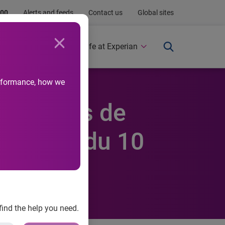
.00
Alerts and feeds
Contact us
Global sites
Newsroom
Life at Experian
performance, how we
eractives de
Monster du 10
find the help you need.