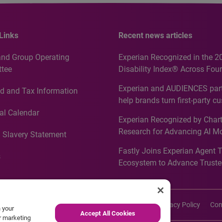
Links
Recent news articles
and Group Operating
Experian Recognized in the 2
tee
Disability Index® Across Four
Countries, Including First-Tim
Experian and AUDIENCES part
d and Tax Information
Recognition for Australia
help brands turn first-party c
intelligence into more effecti
al Calendar
Experian Recognized by Chart
media activation
Research for Advancing AI M
 Slavery Statement
Governance in Quantitative
Fastly Joins Experian Agent 
Analytics50 2026
s
Ecosystem to Advance Truste
Commerce
imers
Cookie Policy
Accessibility
Site Map
Privacy Policy
Con
n your
Accept All Cookies
ur marketing