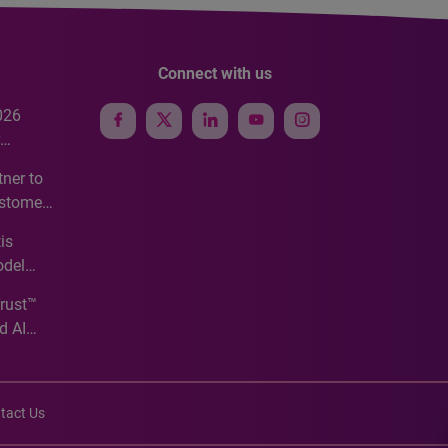
Connect with us
026
e
ner to
ustomer
ve
is
odel
Trust™
d AI
tact Us