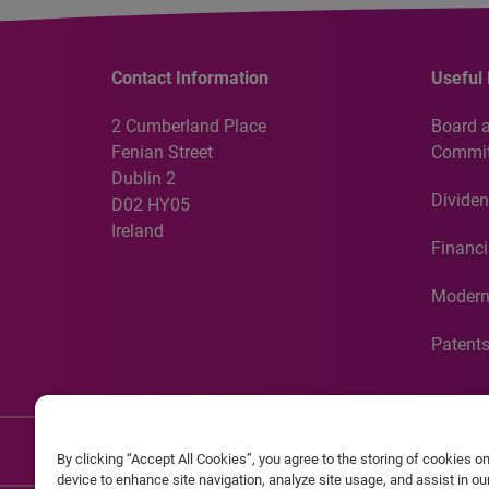
Contact Information
Useful 
2 Cumberland Place
Board 
Fenian Street
Commit
Dublin 2
Dividen
D02 HY05
Ireland
Financi
Modern
Patent
Discla
By clicking “Accept All Cookies”, you agree to the storing of cookies o
device to enhance site navigation, analyze site usage, and assist in o