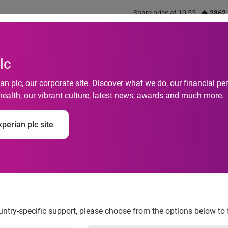
Share price at 10:55
2862
out us
What we do
Investors
Responsibility
lc
n plc, our corporate site. Discover what we do, our financial 
health, our vibrant culture, latest news, awards and much more.
pera aux journées int
perian plc site
ays organisées par 
e 2012
ountry-specific support, please choose from the options below to 