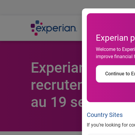
Ab
Experian p
Welcome to Experia
improve financial 
Experian partici
Continue to Ex
recrutement E-D
au 19 septembr
Country Sites
If you’re looking for c