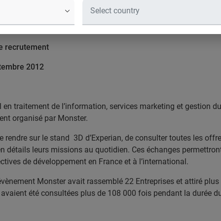
de recrutement
ptembre 2012
en traitement de l’information, services marketing et gestion du
ment organisé par Monster.
e rendre sur le stand
3D d’Experian, de consulter toutes les offr
 en détails leurs missions au quotidien. Ces échanges permettron
ctives de développement en France et à l’international.
évènement Monster avait rassemblé 22 Entreprises et attiré plus
i avaient été consultées plus de 108 000 fois pendant la durée d