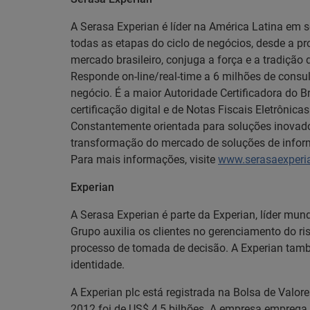
A Serasa Experian é líder na América Latina em 
todas as etapas do ciclo de negócios, desde a 
mercado brasileiro, conjuga a força e a tradiç
Responde on-line/real-time a 6 milhões de consul
negócio. É a maior Autoridade Certificadora do Br
certificação digital e de Notas Fiscais Eletrônica
Constantemente orientada para soluções inovado
transformação do mercado de soluções de inform
Para mais informações, visite
www.serasaexperi
Experian
A Serasa Experian é parte da Experian, líder mun
Grupo auxilia os clientes no gerenciamento do r
processo de tomada de decisão. A Experian também
identidade.
A Experian plc está registrada na Bolsa de Valor
2012 foi de US$ 4,5 bilhões. A empresa emprega 