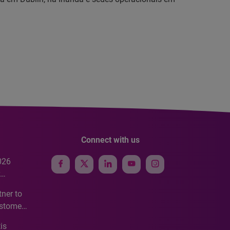
Connect with us
026
e
ner to
ustomer
ve
is