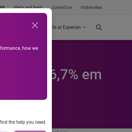
.00
Alerts and feeds
Contact us
Global sites
Newsroom
Life at Experian
performance, how we
cresceu 6,7% em
find the help you need.