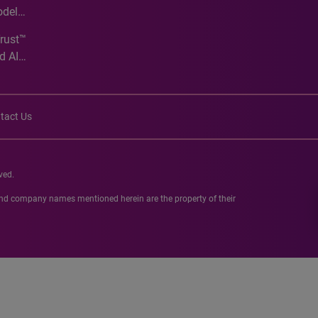
odel
Trust™
d AI
tact Us
ved.
 and company names mentioned herein are the property of their