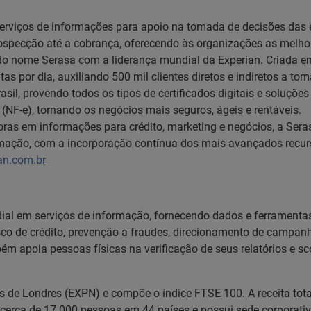
serviços de informações para apoio na tomada de decisões das 
prospecção até a cobrança, oferecendo às organizações as mel
ão do nome Serasa com a liderança mundial da Experian. Criada
tas por dia, auxiliando 500 mil clientes diretos e indiretos a t
asil, provendo todos os tipos de certificados digitais e soluçõ
s (NF-e), tornando os negócios mais seguros, ágeis e rentáveis.
ras em informações para crédito, marketing e negócios, a Sera
ação, com a incorporação contínua dos mais avançados recurso
an.com.br
dial em serviços de informação, fornecendo dados e ferramentas
isco de crédito, prevenção a fraudes, direcionamento de campa
 apoia pessoas físicas na verificação de seus relatórios e sco
es de Londres (EXPN) e compõe o índice FTSE 100. A receita tot
cerca de 17.000 pessoas em 44 países e possui sede corporativ