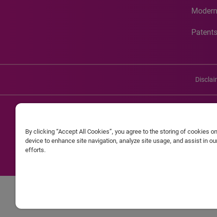
Modern
Patent
Discla
©20
By clicking “Accept All Cookies”, you agree to the storing of cookies o
Experian and the Experian marks used herein are service mark
device to enhance site navigation, analyze site usage, and assist in o
efforts.