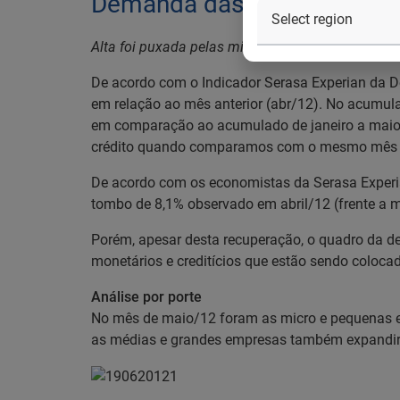
Demanda das empresas por c
Alta foi puxada pelas micro e pequenas empresa
De acordo com o Indicador Serasa Experian da 
em relação ao mês anterior (abr/12). No acumula
em comparação ao acumulado de janeiro a maio
crédito quando comparamos com o mesmo mês 
De acordo com os economistas da Serasa Experia
tombo de 8,1% observado em abril/12 (frente a 
Porém, apesar desta recuperação, o quadro da 
monetários e creditícios que estão sendo coloca
Análise por porte
No mês de maio/12 foram as micro e pequenas em
as médias e grandes empresas também expandir