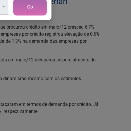
la Serasa Experian
Go
ue procurou crédito em maio/12 cresceu 6,7%
empresas por crédito registrou elevação de 0,6%
eda de 1,3% na demanda das empresas por
rada em maio/12 recuperou-se parcialmente do
aixo dinamismo mesmo com os estímulos
stacaram em termos de demanda por crédito. Já
, respectivamente.