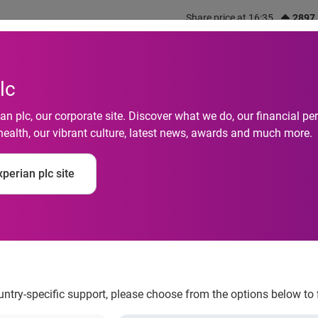
Share price at 16:35
2897
out us
What we do
Investors
Responsibility
lc
n plc, our corporate site. Discover what we do, our financial 
health, our vibrant culture, latest news, awards and much more.
presas por crédito 
perian plc site
rasa Experian
ountry-specific support, please choose from the options below to 