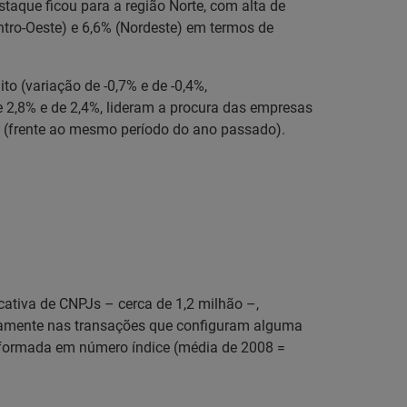
aque ficou para a região Norte, com alta de
ntro-Oeste) e 6,6% (Nordeste) em termos de
o (variação de -0,7% e de -0,4%,
de 2,8% e de 2,4%, lideram a procura das empresas
2% (frente ao mesmo período do ano passado).
cativa de CNPJs – cerca de 1,2 milhão –,
camente nas transações que configuram alguma
ansformada em número índice (média de 2008 =