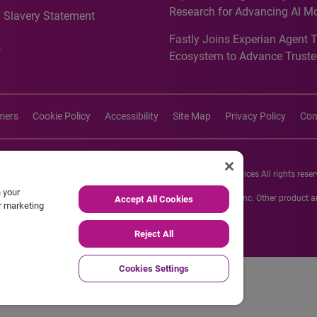
media activation
Research for Advancing AI M
 Slavery Statement
Governance in Quantitative
Fastly Joins Experian Agent 
Analytics50 2026
s
Ecosystem to Advance Truste
Commerce
imers
Cookie Policy
Accessibility
Site Map
Privacy Policy
Con
26 Experian Information Solutions, Inc. Experian Marketing Services All rights reser
n your
s or registered trademarks of Experian Informations Solutions, Inc. Other product
Accept All Cookies
ur marketing
respective owners.
Reject All
Cookies Settings