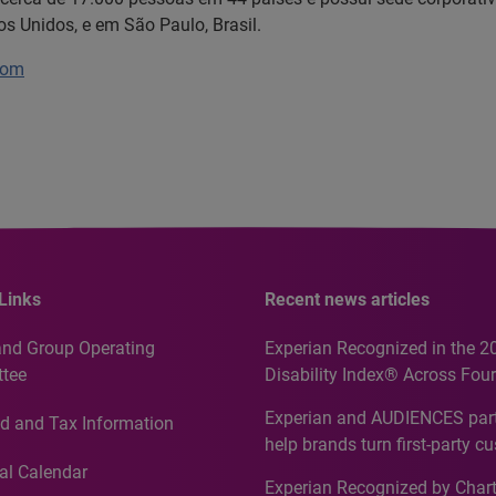
os Unidos, e em São Paulo, Brasil.
com
Links
Recent news articles
and Group Operating
Experian Recognized in the 2
tee
Disability Index® Across Four
Countries, Including First-Tim
Experian and AUDIENCES part
d and Tax Information
Recognition for Australia
help brands turn first-party c
intelligence into more effecti
al Calendar
Experian Recognized by Chart