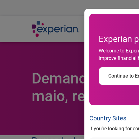
Ab
Experian p
Welcome to Experia
improve financial 
Demanda das em
Continue to Ex
maio, revela Se
Country Sites
If you’re looking for c