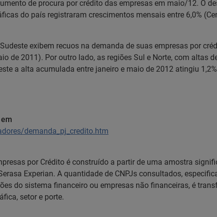
umento de procura por crédito das empresas em maio/12. O dest
áficas do país registraram crescimentos mensais entre 6,0% (Ce
Sudeste exibem recuos na demanda de suas empresas por crédit
aio de 2011). Por outro lado, as regiões Sul e Norte, com altas 
deste a alta acumulada entre janeiro e maio de 2012 atingiu 1,
l em
cadores/demanda_pj_credito.htm
esas por Crédito é construído a partir de uma amostra signifi
erasa Experian. A quantidade de CNPJs consultados, especifi
uições do sistema financeiro ou empresas não financeiras, é tr
ica, setor e porte.