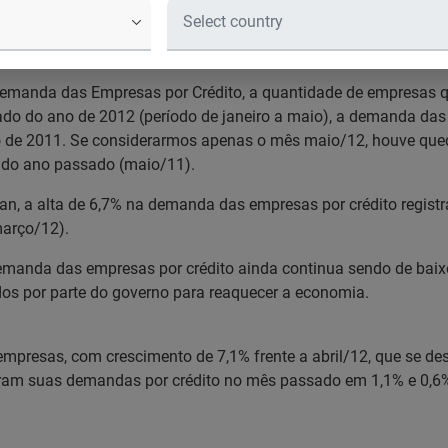
rédito cresceu 6,7% em maio, reve
s
Demanda das Empresas por Crédito, a quantidade de empresas q
do do ano de 2012 (período de janeiro a maio), a demanda das 
 de 2011. Se considerarmos apenas o mês maio/12, houve qu
do ano passado (maio/11).
n, a alta de 6,7% na demanda das empresas por crédito regist
março/12).
demanda das empresas por crédito ainda continua sendo de b
dos por parte do governo para reaquecer a economia.
presas, com crescimento de 7,1% frente a abril/12, que se de
am suas demandas por crédito no mês passado em 1,1% e 0,6%