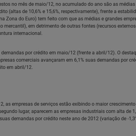
estos no mês de maio/12, no acumulado do ano são as médias 
o (altas de 10,6% e 15,6%, respectivamente), frente a estabil
 na Zona do Euro) tem feito com que as médias e grandes empr
to mercantil), em detrimento de outras fontes (recursos externo
ntura internacional.
emandas por crédito em maio/12 (frente a abril/12). O destaque
mpresas comerciais avançaram em 6,1% suas demandas por crédit
to em abril/12.
, as empresas de serviços estão exibindo o maior crescimento 
 segundo lugar, aparecem as empresas industriais com alta de 
as demandas por crédito neste ano de 2012 (variação de -1,3% 