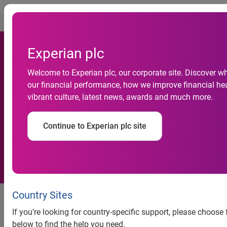
Togg
Experian plc
Demanda das empresas por
Welcome to Experian plc, our corporate site. Discover w
our financial performance, how we improve financial hea
crédito cresce 4,5% em
vibrant culture, latest news, awards and much more.
agosto, aponta indicador da
Continue to Experian plc site
Serasa Experian
Demanda das empresas por
Country Sites
crédito cresce 4,5% em agosto,
If you’re looking for country-specific support, please choose
aponta indicador da Serasa
below to find the help you need.