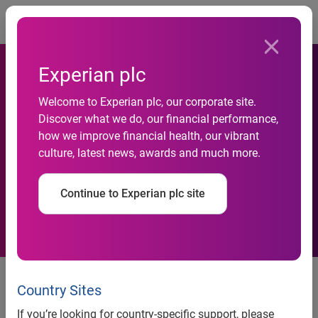
Togg
Experian plc
Cap France choisit Experian
Welcome to Experian plc, our corporate site.
Discover what we do, our financial performance,
Marketing Services pour
how we improve financial health, our vibrant
culture, latest news, awards and much more.
optimiser la qualité de ses
données postales
Continue to Experian plc site
Communiqué de Presse
Country Sites
If you’re looking for country-specific support, please