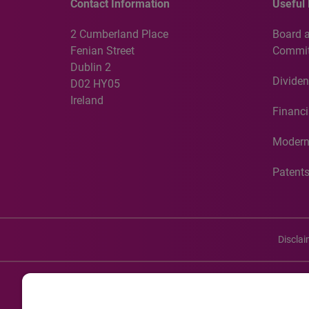
Contact Information
Useful 
2 Cumberland Place
Board 
Fenian Street
Commit
Dublin 2
Dividen
D02 HY05
Ireland
Financi
Modern
Patent
Discla
©20