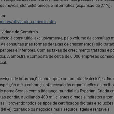
 de móveis, eletroeletrônicos e informática (expansão de 2,1%).
l em
cadores/atividade_comercio.htm
tividade do Comércio
ércio é construído, exclusivamente, pelo volume de consultas 
 As consultas (nas formas de taxas de crescimentos) são trata
eriores e inferiores. Com as taxas de crescimento tratadas e 
ador. A amostra é composta de cerca de 6.000 empresas comerciai
ial.
serviços de informações para apoio na tomada de decisões das 
prospecção até a cobrança, oferecendo às organizações as mel
ão do nome Serasa com a liderança mundial da Experian. Criada
tas por dia, auxiliando 400 mil clientes diretos e indiretos a t
asil, provendo todos os tipos de certificados digitais e soluçõ
s (NF-e), tornando os negócios mais seguros, ágeis e rentáveis.