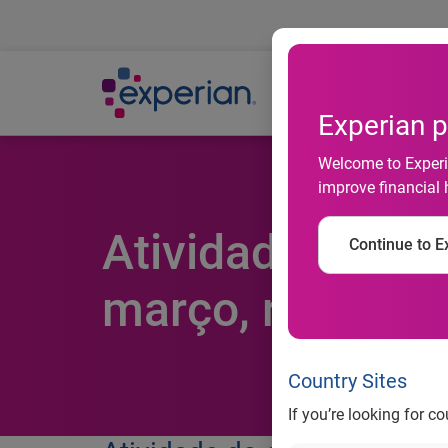
Ab
Experian p
Welcome to Experia
improve financial 
Atividade do co
Continue to Ex
março, revela S
Country Sites
If you’re looking for c