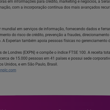
ras em informações para crédito, marketing e negócios, a Sera
ação, com a incorporação contínua dos mais avançados recurso
der mundial em serviços de informação, fornecendo dados e ferr
iamento do risco de crédito, prevenção a fraudes, direcionamen
A Experian também apoia pessoas físicas no gerenciamento de s
es de Londres (EXPN) e compõe o índice FTSE 100. A receita tot
cerca de 15.000 pessoas em 41 países e possui sede corporativ
os Unidos, e em São Paulo, Brasil.
anplc.com