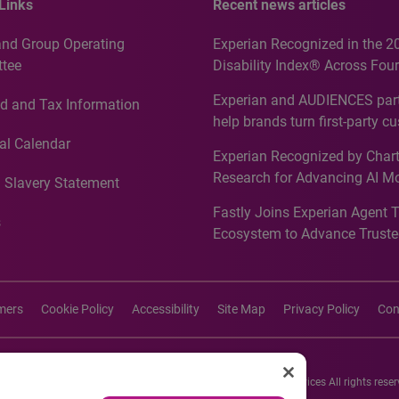
Links
Recent news articles
and Group Operating
Experian Recognized in the 2
tee
Disability Index® Across Four
Countries, Including First-Tim
Experian and AUDIENCES part
d and Tax Information
Recognition for Australia
help brands turn first-party c
intelligence into more effecti
al Calendar
Experian Recognized by Chart
media activation
Research for Advancing AI M
 Slavery Statement
Governance in Quantitative
Fastly Joins Experian Agent 
Analytics50 2026
s
Ecosystem to Advance Truste
Commerce
imers
Cookie Policy
Accessibility
Site Map
Privacy Policy
Con
26 Experian Information Solutions, Inc. Experian Marketing Services All rights reser