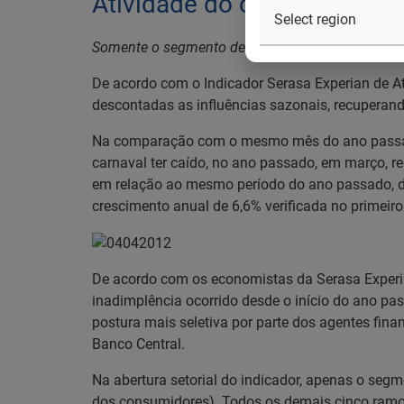
Atividade do comércio tem 
Somente o segmento de material de construção 
De acordo com o Indicador Serasa Experian de A
descontadas as influências sazonais, recuperand
Na comparação com o mesmo mês do ano passado
carnaval ter caído, no ano passado, em março, r
em relação ao mesmo período do ano passado, de
crescimento anual de 6,6% verificada no primeiro 
De acordo com os economistas da Serasa Experian
inadimplência ocorrido desde o início do ano pas
postura mais seletiva por parte dos agentes fina
Banco Central.
Na abertura setorial do indicador, apenas o seg
dos consumidores). Todos os demais cinco ramos