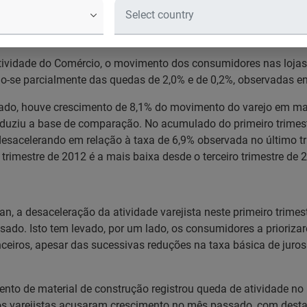
a primeira alta do ano em março, re
registrou queda de movimento em março
tividade do Comércio, o movimento dos consumidores nas loja
o-se parcialmente das quedas de 2,0% e de 0,2%, observadas em 
, houve crescimento de 8,1% do movimento do varejo em març
eduziu a base de comparação. No acumulado do primeiro trimestr
sacelerando em relação à taxa de 6,9% observada no último tri
trimestre de 2012 é a mais baixa desde o terceiro trimestre de 
, a desaceleração da atividade varejista neste primeiro trimes
sado. Isto tem levado, por um lado, os consumidores a priorizar
nceiros, apesar das sucessivas reduções na taxa básica de juros
mento de material de construção registrou queda de atividade 
 varejistas acusaram crescimento no mês passado, com destaq