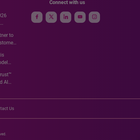
Connect with us
026
e
ner to
ustomer
ve
is
odel
Trust™
d AI
tact Us
ved.