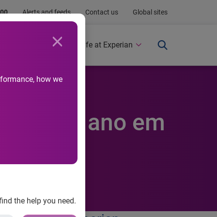
.00
Alerts and feeds
Contact us
Global sites
Newsroom
Life at Experian
performance, how we
a alta do ano em
find the help you need.