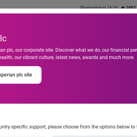
Share price at 16:35
2897
out us
What we do
Investors
Responsibility
lc
n plc, our corporate site. Discover what we do, our financial 
health, our vibrant culture, latest news, awards and much more.
mércio tem a primeir
perian plc site
erasa Experian
ountry-specific support, please choose from the options below to 