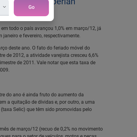
vela Serasa Experian
Go
s em todo o país avançou 1,0% em março/12, já
janeiro e fevereiro, respectivamente.
o deste ano. O fato do feriado móvel do
e de 2012, a atividade varejista cresceu 6,6%
mestre de 2011. Vale notar que esta taxa de
2009.
tre do ano é ainda fruto do aumento da
em a quitação de dívidas e, por outro, a uma
 (taxa Selic) que têm sido promovidas pelo
no mês de março/12 (recuo de 0,2% no movimento
ues para o setor de veículos, motos e peças