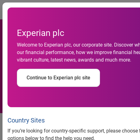
Togg
Experian plc
Welcome to Experian plc, our corporate site. Discover w
Atividade do comércio fecha
our financial performance, how we improve financial hea
vibrant culture, latest news, awards and much more.
o semestre com alta de 7,6%,
revela Serasa Experian
Continue to Experian plc site
Atividade do comércio fecha o
Country Sites
semestre com alta de 7,6%,
If you’re looking for country-specific support, please choose
revela Serasa Experian
options below to find the help you need.