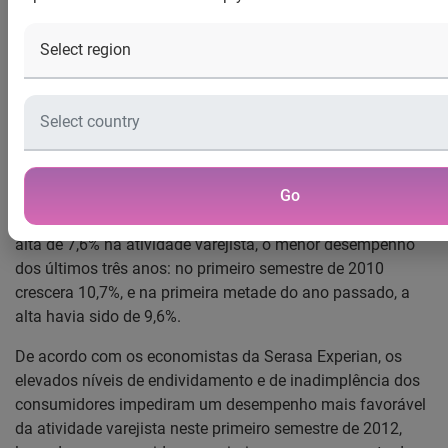
Foi o menor ritmo de crescimento dos últimos três anos
De acordo com o
Indicador Serasa Experian de Atividade
do Comércio,
o movimento dos consumidores nas lojas em
todo o país recuou 0,2% em junho/12 na comparação com
Go
maio/12, já efetuados os devidos ajustes sazonais. Com
este resultado, o primeiro semestre de 2012 encerrou com
alta de 7,6% na atividade varejista, o menor desempenho
dos últimos três anos: no primeiro semestre de 2010
crescera 10,7%, e na primeira metade do ano passado, a
alta havia sido de 9,6%.
De acordo com os economistas da Serasa Experian, os
elevados níveis de endividamento e de inadimplência dos
consumidores impediram um desempenho mais favorável
da atividade varejista neste primeiro semestre de 2012,