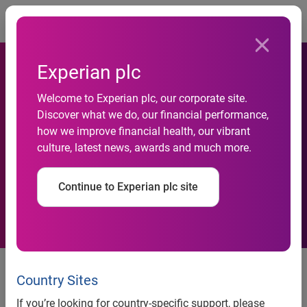
Togg
Experian plc
Gran Bretagna: sfiorano i 4,7
Welcome to Experian plc, our corporate site.
Discover what we do, our financial performance,
miliardi di sterline i debiti
how we improve financial health, our vibrant
culture, latest news, awards and much more.
non pagati dalle aziende che
chiudono senza fallire.
Continue to Experian plc site
Milano, 20 dicembre 2012
– Experian, di riferimento nel
mondo nei servizi informativi per il credito, ha stimato in
Country Sites
ben
4,7 miliardi di sterline l’anno (quasi 5,8 miliardi di
If you’re looking for country-specific support, please
euro)
gli insoluti delle aziende britanniche che chiudono