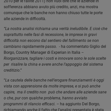
2010 per le fallite 2011) non vuol dire che le aziende in
sofferenza abbiano avuto più credito, anzi, ma mostra
comunque che le banche non hanno chiuso tutte le porte
alle aziende in difficoltà.
“La nostra analisi richiama una verità ineludibile. E cioè che
soprattutto nelle fasi di recessione, le imprese in gravi
difficoltà non escono dal sentiero del fallimento se non
cambiano rapidamente passo. -
ha commentato Giglio del
Borgo, Country Manager di Experian in Italia
–
Riorganizzare, tagliare i costi e innovare sono le sole scelte
per risalire la china e avere anche l’appoggio del sistema
creditizio
.”
“
La cautela delle banche nell’erogare finanziamenti è oggi
vista con apprensione da molte imprese, e si può anche
capire, ma il credito non può che andare alle aziende sane
o che, pur con qualche problema, hanno avviato
programmi di rilancio efficaci. –
ha aggiunto Del Borgo,
richiamando anche il fatto che l’analisi presentata è stata