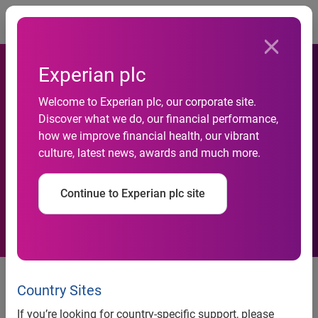
Togg
Experian plc
Welcome to Experian plc, our corporate site.
Crisi e imprese: in Italia la
Discover what we do, our financial performance,
how we improve financial health, our vibrant
stretta creditizia pesa, ma
culture, latest news, awards and much more.
molto meno delle rigidita’
Continue to Experian plc site
Lo conferma un’analisi condotta
da Experian sui bilanci di migliaia
Country Sites
di aziende italiane fallite negli
If you’re looking for country-specific support, please