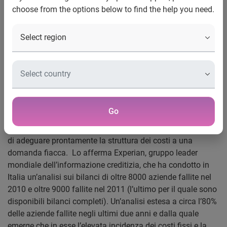
choose from the options below to find the help you need.
ultimi due anni.
Crisi e imprese: in italia la stretta creditizia pesa, ma
molto meno delle rigidita’
Lo conferma un’analisi condotta da Experian sui bilanci di
migliaia di aziende italiane fallite negli ultimi due anni.
Milano 23 novembre 2012 –
La difficoltà di accedere al
Go
credito preoccupa le imprese italiane, ma il suo peso va
molto ridimensionato rispetto alle rigidità che impediscono
di adeguare prontamente la struttura dei costi a una
domanda fiacca. Lo afferma Experian, gruppo leader
mondiale dell’informazione creditizia, che ha condotto in
Italia un’analisi sui bilanci di oltre 8000 aziende fallite nel
2010 e oltre 9000 fallite nel 2011 (l’ultimo per il quale sono
disponibili bilanci completi). Un’analisi estesa a circa l’80%
delle aziende fallite negli ultimi due anni e dalla quale
emerge che in esse l’elevata incidenza dei costi fissi e la