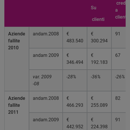
credit
Su
a
clienti
clienti
Aziende
andam.2008
€
€
91
fallite
483.540
300.294
2010
andam 2009
€
€
67
346.494
192.183
var. 2009
-28%
-36%
-26%
-08
Aziende
andam.2008
€
€
82
fallite
466.293
255.089
2011
andam.2009
€
€
91
442.952
224.398