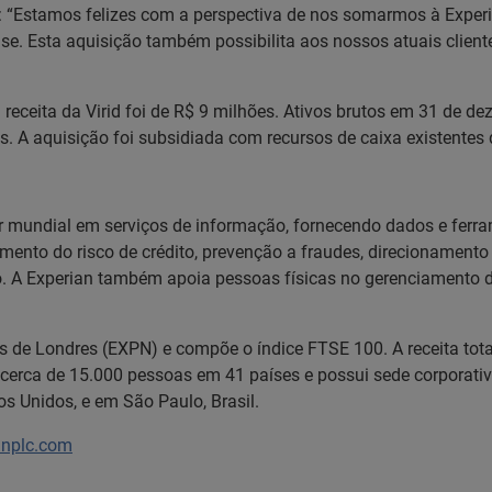
ma: “Estamos felizes com a perspectiva de nos somarmos à Exper
e. Esta aquisição também possibilita aos nossos atuais cliente
eceita da Virid foi de R$ 9 milhões. Ativos brutos em 31 de de
es. A aquisição foi subsidiada com recursos de caixa existentes 
der mundial em serviços de informação, fornecendo dados e ferr
iamento do risco de crédito, prevenção a fraudes, direcionamen
A Experian também apoia pessoas físicas no gerenciamento de s
es de Londres (EXPN) e compõe o índice FTSE 100. A receita tot
cerca de 15.000 pessoas em 41 países e possui sede corporativ
os Unidos, e em São Paulo, Brasil.
anplc.com