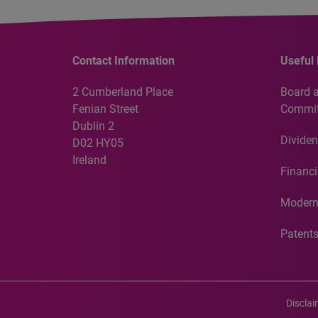
Contact Information
Useful 
2 Cumberland Place
Board 
Fenian Street
Commit
Dublin 2
Dividen
D02 HY05
Ireland
Financi
Modern
Patent
Discla