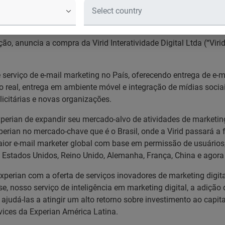
Virid Interatividade Digital Ltda, ma
ão, anuncia a compra da Virid Interatividade Digital Ltda (“Vir
 serviço de e-mail marketing no País, oferecendo entrega de e
eal, entrega em ambiente móvel e integração de mídias sociais
blicitárias e novas organizações.
perian de expandir seu mercado-alvo de atividades de marketing
erian no mercado-chave que é o Brasil, onde a Virid passará a 
aior e-mail marketer global com base em permissão de usuários
Estados Unidos, Reino Unido, Alemanha, França, China e agora 
erian com a oferta de serviços inovadores de marketing digital
 nosso serviço de inteligência em marketing digital, a adição d
ajudá-las a atingir um alto retorno sobre investimento ao capi
vices da Experian América Latina.