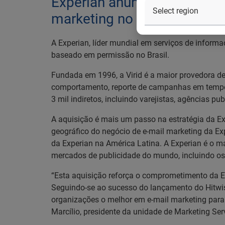
Experian anuncia compra da 
marketing no Brasil
A Experian, líder mundial em serviços de informaç
baseado em permissão no Brasil.
Fundada em 1996, a Virid é a maior provedora de
comportamento, reporte de campanhas em tempo r
3 mil indiretos, incluindo varejistas, agências pu
A aquisição é mais um passo na estratégia da Ex
geográfico do negócio de e-mail marketing da Exp
da Experian na América Latina. A Experian é o m
mercados de publicidade do mundo, incluindo os 
“Esta aquisição reforça o comprometimento da Exp
Seguindo-se ao sucesso do lançamento do Hitwise,
organizações o melhor em e-mail marketing para 
Marcílio, presidente da unidade de Marketing Ser