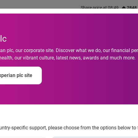
Share price at 08:49
2848
out us
What we do
Investors
Responsibility
lc
n plc, our corporate site. Discover what we do, our financial 
health, our vibrant culture, latest news, awards and much more.
a compra da Virid Int
perian plc site
aior provedora de e-m
ountry-specific support, please choose from the options below to 