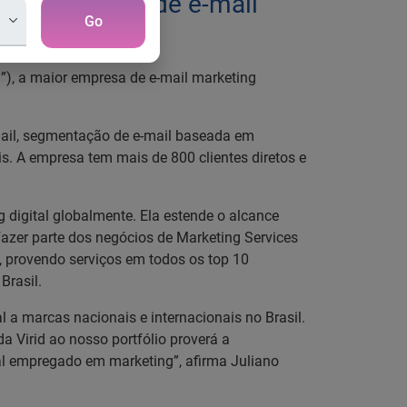
ior provedora de e-mail
Go
id”), a maior empresa de e-mail marketing
-mail, segmentação de e-mail baseada em
. A empresa tem mais de 800 clientes diretos e
 digital globalmente. Ela estende o alcance
fazer parte dos negócios de Marketing Services
, provendo serviços em todos os top 10
Brasil.
 a marcas nacionais e internacionais no Brasil.
a Virid ao nosso portfólio proverá a
tal empregado em marketing”, afirma Juliano