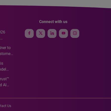
Connect with us
026
e
ner to
ustomer
ve
is
odel
Trust™
d AI
tact Us