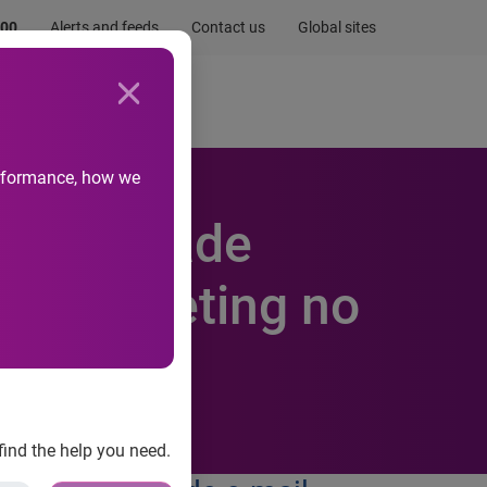
.00
Alerts and feeds
Contact us
Global sites
Newsroom
Life at Experian
performance, how we
eratividade
ail marketing no
find the help you need.