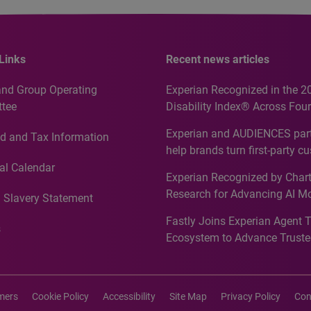
Links
Recent news articles
and Group Operating
Experian Recognized in the 2
tee
Disability Index® Across Four
Countries, Including First-Tim
Experian and AUDIENCES part
d and Tax Information
Recognition for Australia
help brands turn first-party c
intelligence into more effecti
al Calendar
Experian Recognized by Chart
media activation
Research for Advancing AI M
 Slavery Statement
Governance in Quantitative
Fastly Joins Experian Agent 
Analytics50 2026
s
Ecosystem to Advance Truste
Commerce
imers
Cookie Policy
Accessibility
Site Map
Privacy Policy
Con