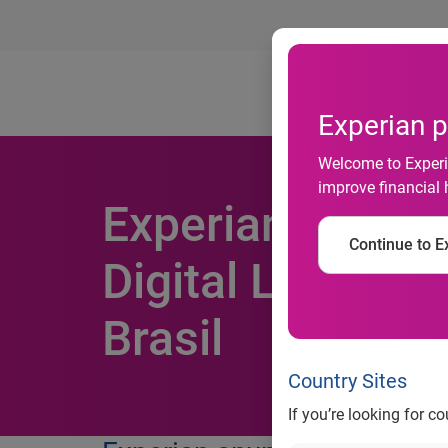
Ab
Experian p
Welcome to Experia
improve financial 
Experian anunci
Continue to Ex
Digital Ltda, m
Brasil
Country Sites
If you’re looking for c