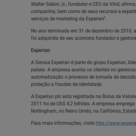
Walter Sabini Jr., fundador e CEO da Virid, afir
companhia, bem como de seus recursos e expertis
serviços de marketing da Experian”.
No ano terminado em 31 de dezembro de 2010, a r
foi adquirida de seu acionista fundador e gestor
Experian
A Serasa Experian é parte do grupo Experian, lí
países. A empresa auxilia os clientes no gerenc
automatização o processo de tomada de decisão. 
proteção a fraudes de identidade.
A Experian plc está registrada na Bolsa de Valor
2011 foi de US$ 4,2 bilhões. A empresa emprega 
Nottingham, no Reino Unido; na Califórnia, Estad
Para mais informações, visite
http://www.experi