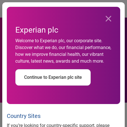
Togg
Experian plc
Welcome to Experian plc, our corporate site.
Discover what we do, our financial performance,
Le PMI britanniche sono
how we improve financial health, our vibrant
culture, latest news, awards and much more.
ottimiste
Continue to Experian plc site
Più di due terzi di esse si
aspettano un 2012 in crescita
Country Sites
If you’re looking for country-specific support, please