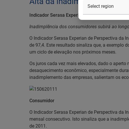
Alta da inadimplência tamb
Indicador Serasa Experian de Perspectiva da In
Inadimplência dos consumidores subirá ao longo
O Indicador Serasa Experian de Perspectiva da I
de 97,4. Este resultado sinaliza que, a exempl
um ciclo de elevação nos próximos meses.
Os juros cada vez mais elevados, dado o aperto
desaquecimento econômico, especialmente durant
inadimplemento das empresas, salientam os eco
Consumidor
O Indicador Serasa Experian de Perspectiva da I
mensal consecutivo. Isto sinaliza que a inadim
de 2011.