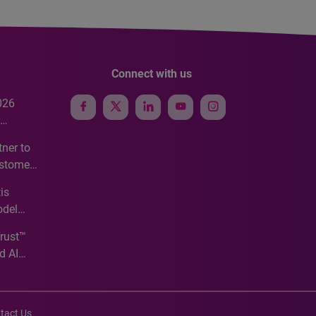
Connect with us
026
e
ner to
ustomer
ve
is
odel
Trust™
d AI
tact Us