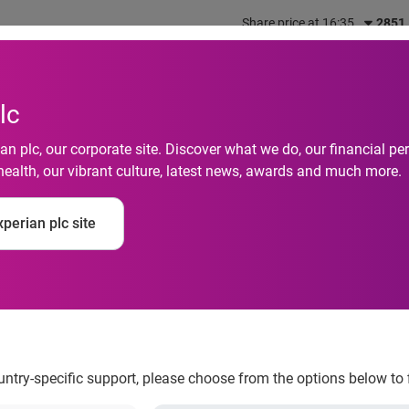
Share price at 16:35
2851
out us
What we do
Investors
Responsibility
lc
n plc, our corporate site. Discover what we do, our financial 
health, our vibrant culture, latest news, awards and much more.
lência também atingi
perian plc site
rian
ountry-specific support, please choose from the options below to 