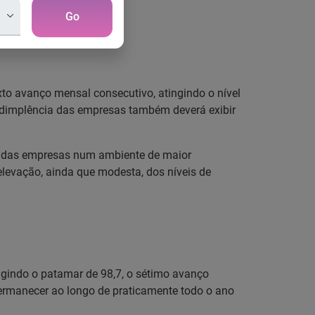
 Experian
Go
to avanço mensal consecutivo, atingindo o nível
nadimplência das empresas também deverá exibir
ro das empresas num ambiente de maior
levação, ainda que modesta, dos níveis de
ngindo o patamar de 98,7, o sétimo avanço
ermanecer ao longo de praticamente todo o ano