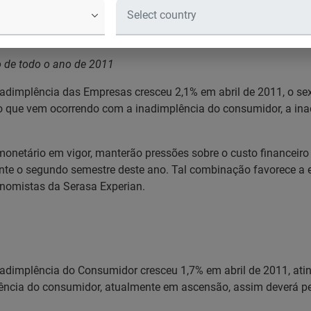
ém atingirá as empresas, diz Serasa
adimplência – Abril de 2011
 de todo o ano de 2011
nadimplência das Empresas cresceu 2,1% em abril de 2011, o sex
o do que vem ocorrendo com a inadimplência do consumidor, a i
 monetário em vigor, manterão pressões sobre o custo financei
e o segundo semestre deste ano. Tal combinação favorece a e
nomistas da Serasa Experian.
nadimplência do Consumidor cresceu 1,7% em abril de 2011, ati
plência do consumidor, atualmente em ascensão, assim deverá p