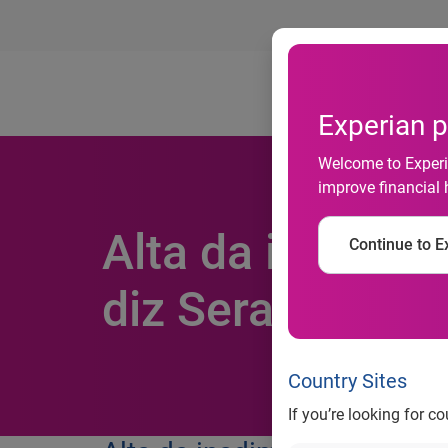
Ab
Experian p
Welcome to Experia
improve financial 
Alta da inadimp
Continue to Ex
diz Serasa Expe
Country Sites
If you’re looking for c