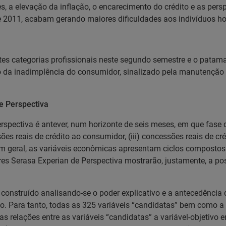
, a elevação da inflação, o encarecimento do crédito e as per
e 2011, acabam gerando maiores dificuldades aos indivíduos h
tes categorias profissionais neste segundo semestre e o patam
da inadimplência do consumidor, sinalizado pela manutenção a
e Perspectiva
rspectiva é antever, num horizonte de seis meses, em que fase d
ões reais de crédito ao consumidor, (iii) concessões reais de cr
 geral, as variáveis econômicas apresentam ciclos compostos po
ores Serasa Experian de Perspectiva mostrarão, justamente, a po
 construído analisando-se o poder explicativo e a antecedência 
vo. Para tanto, todas as 325 variáveis “candidatas” bem como a 
as relações entre as variáveis “candidatas” a variável-objetivo