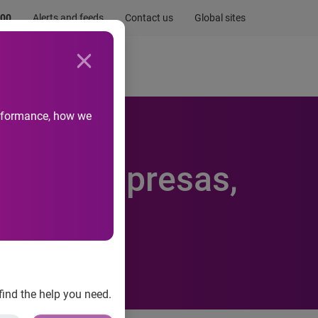
.00
Alerts and feeds
Contact us
Global sites
Newsroom
Life at Experian
performance, how we
rá as empresas,
find the help you need.