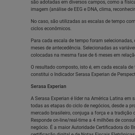
são adotadas em diversos campos, como a física 
imagem (análise de EEG e DNA, clima, reconhecime
No caso, são utilizadas as escalas de tempo co
ciclos econômicos.
Para cada escala de tempo foram selecionadas, da
meses de antecedência. Selecionadas as variáve
colocadas na mesma fase de 6 meses em relação 
O resultado composto, isto é, em cada escala de
constitui o Indicador Serasa Experian de Perspect
Serasa Experian
A Serasa Experian é líder na América Latina em 
todas as etapas do ciclo de negócios, desde a 
mercado brasileiro, conjuga a força e a tradiç
Responde on-line/real-time a 4 milhões de consul
negócio. É a maior Autoridade Certificadora do Br
certificação digital e de Notas Fiscais Eletrônica