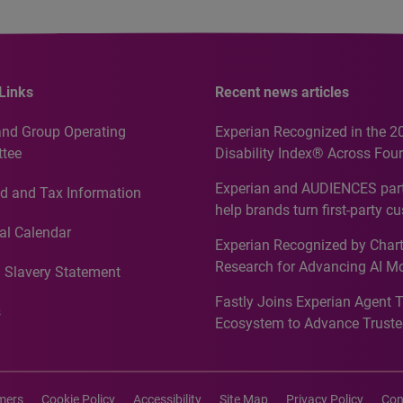
Links
Recent news articles
and Group Operating
Experian Recognized in the 2
tee
Disability Index® Across Four
Countries, Including First-Tim
Experian and AUDIENCES part
d and Tax Information
Recognition for Australia
help brands turn first-party c
intelligence into more effecti
al Calendar
Experian Recognized by Chart
media activation
Research for Advancing AI M
 Slavery Statement
Governance in Quantitative
Fastly Joins Experian Agent 
Analytics50 2026
s
Ecosystem to Advance Truste
Commerce
imers
Cookie Policy
Accessibility
Site Map
Privacy Policy
Con