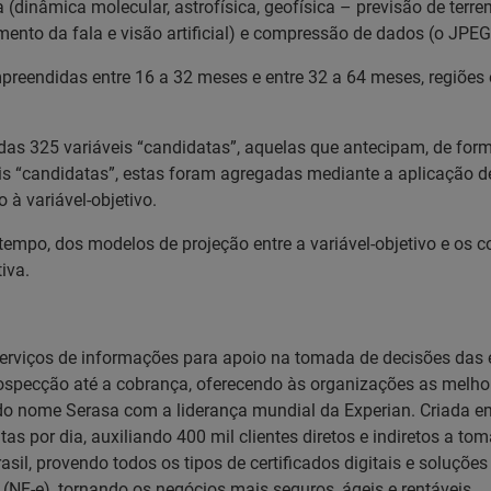
(dinâmica molecular, astrofísica, geofísica – previsão de ter
nto da fala e visão artificial) e compressão de dados (o JPEG 
mpreendidas entre 16 a 32 meses e entre 32 a 64 meses, regiõe
s 325 variáveis “candidatas”, aquelas que antecipam, de forma s
is “candidatas”, estas foram agregadas mediante a aplicação d
à variável-objetivo.
 tempo, dos modelos de projeção entre a variável-objetivo e os
iva.
serviços de informações para apoio na tomada de decisões das 
prospecção até a cobrança, oferecendo às organizações as mel
ão do nome Serasa com a liderança mundial da Experian. Criada
tas por dia, auxiliando 400 mil clientes diretos e indiretos a t
asil, provendo todos os tipos de certificados digitais e soluçõ
s (NF-e), tornando os negócios mais seguros, ágeis e rentáveis.