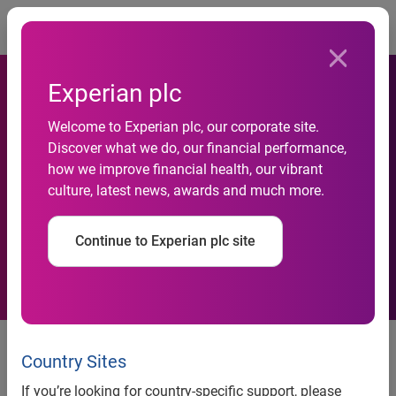
Togg
Experian plc
Desaceleração do crédito ao
Welcome to Experian plc, our corporate site.
Discover what we do, our financial performance,
consumidor avançará para o
how we improve financial health, our vibrant
culture, latest news, awards and much more.
segundo semestre, aponta
Serasa Experian
Continue to Experian plc site
Indicador Serasa Experian de
Perspectiva do Crédito –
Country Sites
Fevereiro/2011
If you’re looking for country-specific support, please