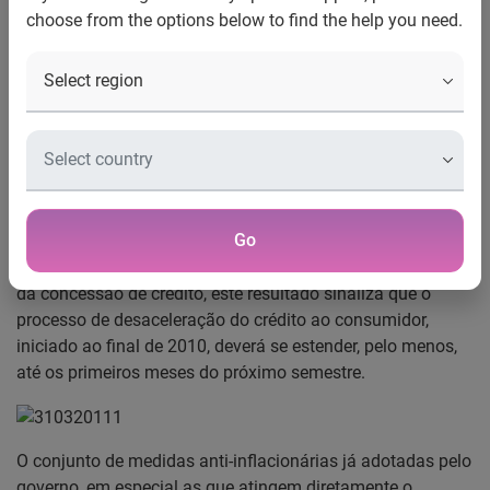
choose from the options below to find the help you need.
Indicador Serasa Experian de Perspectiva do Crédito –
Fevereiro/2011
Crédito às empresas também registrará desaceleração
O Indicador Serasa Experian de Perspectiva do Crédito ao
Consumidor caiu 0,2% em fevereiro de 2011, a décima
primeira queda mensal consecutiva, atingindo o valor de
Go
99,5. Como o indicador possui a propriedade de antever,
num horizonte médio de seis meses, as oscilações cíclicas
da concessão de crédito, este resultado sinaliza que o
processo de desaceleração do crédito ao consumidor,
iniciado ao final de 2010, deverá se estender, pelo menos,
até os primeiros meses do próximo semestre.
O conjunto de medidas anti-inflacionárias já adotadas pelo
governo, em especial as que atingem diretamente o