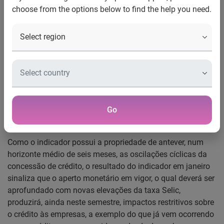
choose from the options below to find the help you need.
Indicador Serasa Experian de Perspectiva do Crédito –
Janeiro/2010
Desaceleração do crédito ao consumidor avança durante o
primeiro semestre
O Indicador Serasa Experian de Perspectiva do Crédito às
Empresas recuou 0,4% em janeiro de 2011, a segunda
Go
queda mensal consecutiva deste indicador, atingindo o
valor de 104,5.
Como o indicador possui a propriedade de antever, num
horizonte médio de seis meses, as oscilações cíclicas da
concessão de crédito, o resultado do indicador em janeiro
sinaliza que o aperto monetário em vigor, o qual deverá ser
aprofundado com novas elevações da taxa Selic,
produzirá, ainda neste semestre, impactos restritivos sobre
o crédito às empresas, a exemplo do que já vem ocorrendo