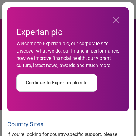
Togg
Experian plc
Crédito às empresas
Welcome to Experian plc, our corporate site.
Discover what we do, our financial performance,
também sofrerá com aperto
how we improve financial health, our vibrant
culture, latest news, awards and much more.
monetário, aponta Serasa
Experian
Continue to Experian plc site
Indicador Serasa Experian de
Perspectiva do Crédito –
Country Sites
Janeiro/2010
If you’re looking for country-specific support, please