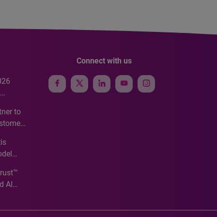
Connect with us
026
e
ner to
ustomer
ve
is
odel
Trust™
d AI