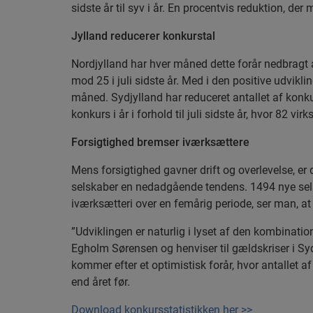
sidste år til syv i år. En procentvis reduktion
Jylland reducerer konkurstal
Nordjylland har hver måned dette forår nedbragt 
mod 25 i juli sidste år. Med i den positive udvikl
måned. Sydjylland har reduceret antallet af konkur
konkurs i år i forhold til juli sidste år, hvor 82 v
Forsigtighed bremser iværksættere
Mens forsigtighed gavner drift og overlevelse, er 
selskaber en nedadgående tendens. 1494 nye selsk
iværksætteri over en femårig periode, ser man, at d
”Udviklingen er naturlig i lyset af den kombinatio
Egholm Sørensen og henviser til gældskriser i Syd
kommer efter et optimistisk forår, hvor antallet a
end året før.
Download konkursstatistikken her >>