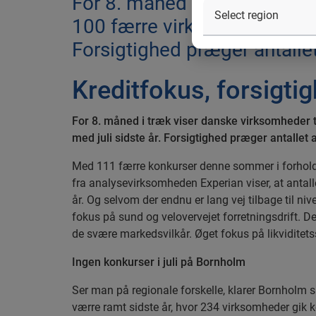
For 8. måned i træk viser da
100 færre virksomheder gik 
Forsigtighed præger antallet
Kreditfokus, forsigti
For 8. måned i træk viser danske virksomheder 
med juli sidste år. Forsigtighed præger antallet 
Med 111 færre konkurser denne sommer i forhold ti
fra analysevirksomheden Experian viser, at antal
år. Og selvom der endnu er lang vej tilbage til nive
fokus på sund og velovervejet forretningsdrift. De 
de svære markedsvilkår. Øget fokus på likviditets
Ingen konkurser i juli på Bornholm
Ser man på regionale forskelle, klarer Bornhol
værre ramt sidste år, hvor 234 virksomheder gik ko