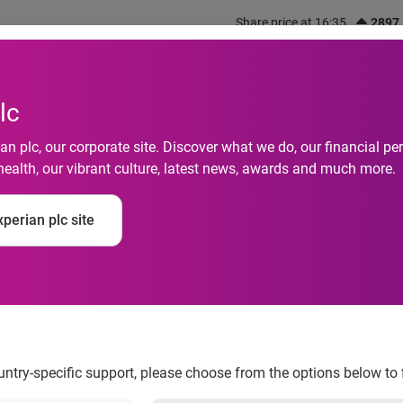
Share price at 16:35
2897
out us
What we do
Investors
Responsibility
lc
n plc, our corporate site. Discover what we do, our financial 
health, our vibrant culture, latest news, awards and much more.
perian plc site
sigtighed og dalende 
ountry-specific support, please choose from the options below to 