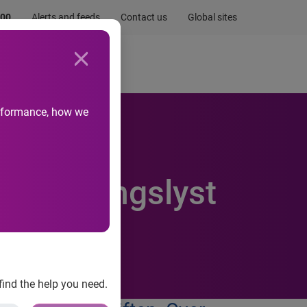
.00
Alerts and feeds
Contact us
Global sites
Newsroom
Life at Experian
performance, how we
etableringslyst
find the help you need.