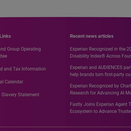
Links
Recent news articles
and Group Operating
Experian Recognized in the 2
tee
Disability Index® Across Four
Countries, Including First-Tim
Experian and AUDIENCES part
d and Tax Information
Recognition for Australia
help brands turn first-party c
intelligence into more effecti
al Calendar
Experian Recognized by Chart
media activation
Research for Advancing AI M
 Slavery Statement
Governance in Quantitative
Fastly Joins Experian Agent 
Analytics50 2026
s
Ecosystem to Advance Truste
Commerce