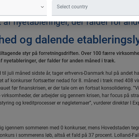
nske virksomheder tiltagende styr på
konkurs i feriemåneden sammenlignet
 af nyetableringer, der falder for an
ghed og dalende etableringsly
tiltagende styr på forretningsdriften. Over 100 færre virksom
af nyetableringer, der falder for anden måned i træk.
l juli måned sidste år, tager erhvervs-Danmark hul på andet hal
let af konkurser fortsætter nedad for 8. måned i træk med 408 v
auet før finanskrisen, er der tale om en fortsat konsolidering. ”Vi
virksomheder, der arbejder sig gennem krisen, har focus på strateg
styring og kreditprocesser er nøgletemaer”, vurderer direktør I 
m sig igennem sommeren med 0 konkurser, mens Hovedstaden tegn
nkurs i sommerens løb, altså et fald på 37 procent. Lolland-Falst