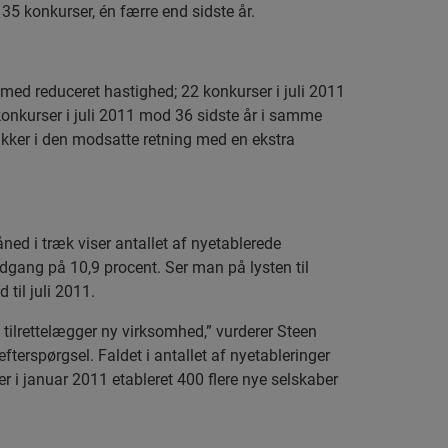
5 konkurser, én færre end sidste år.
med reduceret hastighed; 22 konkurser i juli 2011
3 konkurser i juli 2011 mod 36 sidste år i samme
trækker i den modsatte retning med en ekstra
ned i træk viser antallet af nyetablerede
dgang på 10,9 procent. Ser man på lysten til
 til juli 2011.
 tilrettelægger ny virksomhed,” vurderer Steen
erspørgsel. Faldet i antallet af nyetableringer
r i januar 2011 etableret 400 flere nye selskaber