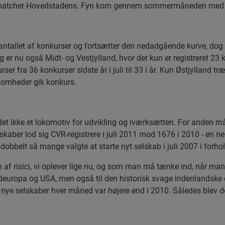
, der matcher Hovedstadens. Fyn kom gennem sommermåneden med 3
antallet af konkurser og fortsætter den nedadgående kurve, dog 
ing er nu også Midt- og Vestjylland, hvor der kun er registreret 2
ser fra 36 konkurser sidste år i juli til 33 i år. Kun Østjylland 
irksomheder gik konkurs.
det ikke et lokomotiv for udvikling og iværksætteri. For anden må
aber lod sig CVR-registrere i juli 2011 mod 1676 i 2010 - en ne
obbelt så mange valgte at starte nyt selskab i juli 2007 i forhold
n af risici, vi oplever lige nu, og som man må tænke ind, når man
europa og USA, men også til den historisk svage indenlandske eft
f nye selskaber hver måned var højere end i 2010. Således blev de