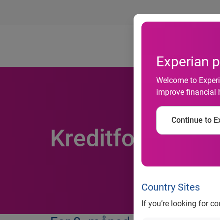
Ab
Experian p
Welcome to Experia
improve financial 
Continue to Ex
Kreditfokus, for
Country Sites
If you’re looking for c