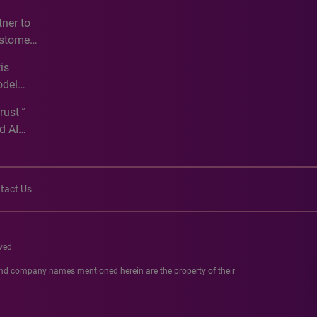
e
ner to
ustomer
ve
is
odel
Trust™
d AI
tact Us
ved.
 and company names mentioned herein are the property of their