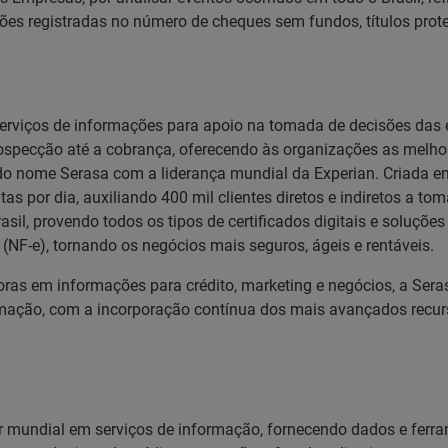
ções registradas no número de cheques sem fundos, títulos prot
serviços de informações para apoio na tomada de decisões das 
prospecção até a cobrança, oferecendo às organizações as mel
ão do nome Serasa com a liderança mundial da Experian. Criada
tas por dia, auxiliando 400 mil clientes diretos e indiretos a t
asil, provendo todos os tipos de certificados digitais e soluçõ
s (NF-e), tornando os negócios mais seguros, ágeis e rentáveis.
ras em informações para crédito, marketing e negócios, a Sera
ação, com a incorporação contínua dos mais avançados recurso
der mundial em serviços de informação, fornecendo dados e ferr