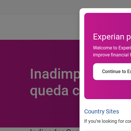
Ab
Experian p
Welcome to Experia
improve financial 
Inadimplência d
Continue to Ex
queda consecuti
Country Sites
If you’re looking for c