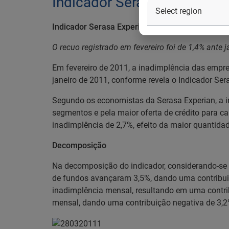
Indicador Serasa Experian 
Indicador Serasa Experian de Inadimplência d
O recuo registrado em fevereiro foi de 1,4% ante 
Em fevereiro de 2011, a inadimplência das emp
janeiro de 2011, conforme revela o Indicador Se
Segundo os economistas da Serasa Experian, a 
segmentos e pela maior oferta de crédito para c
inadimplência de 2,7%, efeito da maior quantida
Decomposição
Na decomposição do indicador, considerando-se a 
de fundos avançaram 3,5%, dando uma contribuiç
inadimplência mensal, resultando em uma contrib
mensal, dando uma contribuição negativa de 3,2