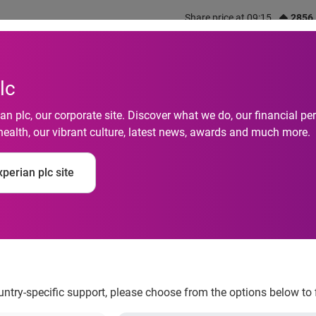
Share price at 09:15
2856
out us
What we do
Investors
Responsibility
lc
n plc, our corporate site. Discover what we do, our financial 
health, our vibrant culture, latest news, awards and much more.
as empresas registr
perian plc site
va, aponta Serasa E
ountry-specific support, please choose from the options below to 