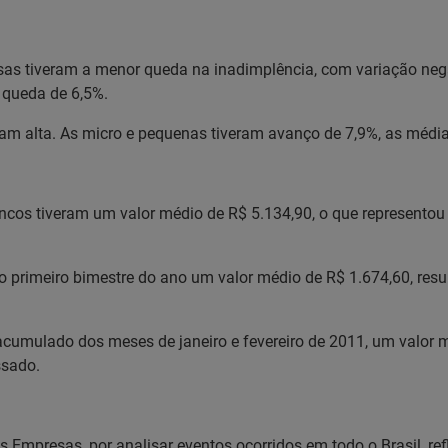
as tiveram a menor queda na inadimplência, com variação neg
 queda de 6,5%.
ram alta. As micro e pequenas tiveram avanço de 7,9%, as média
ancos tiveram um valor médio de R$ 5.134,90, o que represent
 no primeiro bimestre do ano um valor médio de R$ 1.674,60, re
acumulado dos meses de janeiro e fevereiro de 2011, um valor 
ssado.
s Empresas, por analisar eventos ocorridos em todo o Brasil, r