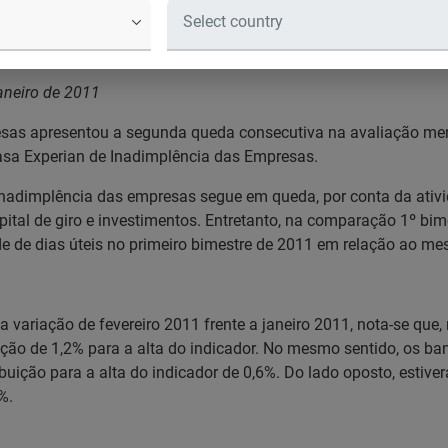
de Inadimplência das Empresas- Fe
as Empresas- Fev/2011
janeiro de 2011
resas apresentou a segunda queda consecutiva na avaliação m
rasa Experian de Inadimplência das Empresas.
inadimplência das empresas segue em queda, por conta da ati
apital de giro e investimentos. Entretanto, na comparação 1º 
de de dias úteis no primeiro bimestre de 2011 em relação ao m
variação de fevereiro 2011 frente a janeiro 2011, nota-se que, 
ão de 1,2% para a alta do indicador. No mesmo sentido, os ba
uição para a alta do indicador de 0,6%. Do lado oposto, estive
%.