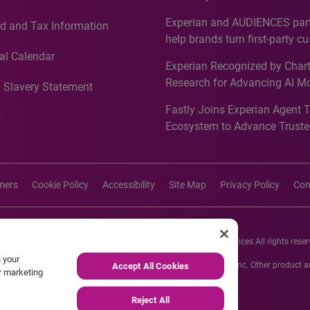
Countries, Including First-Tim
Experian and AUDIENCES part
d and Tax Information
Recognition for Australia
help brands turn first-party c
intelligence into more effecti
al Calendar
Experian Recognized by Chart
media activation
Research for Advancing AI M
 Slavery Statement
Governance in Quantitative
Fastly Joins Experian Agent 
Analytics50 2026
s
Ecosystem to Advance Truste
Commerce
imers
Cookie Policy
Accessibility
Site Map
Privacy Policy
Con
26 Experian Information Solutions, Inc. Experian Marketing Services All rights reser
n your
s or registered trademarks of Experian Informations Solutions, Inc. Other product
Accept All Cookies
ur marketing
respective owners.
Reject All