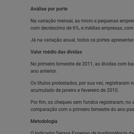
Análise por porte
Na variação mensal, as micro e pequenas empres
com decréscimo de 6%, e médias empresas, com
Já na variação anual, todos os portes apresenta
Valor médio das dívidas
No primeiro bimestre de 2011, as dívidas com b
ano anterior.
Os títulos protestados, por sua vez, registraram
acumulado de janeiro e fevereiro de 2010.
Por fim, os cheques sem fundos registraram, no 
comparação com o primeiro bimestre do ano pa
Metodologia
O Indicador Serasa Experian de Inadimplência da