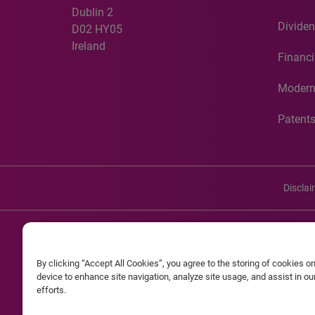
Dublin 2
Dividen
D02 HY05
Ireland
Financi
Modern
Patent
Discla
©20
By clicking “Accept All Cookies”, you agree to the storing of cookies o
Experian and the Experian marks used herein are service mark
device to enhance site navigation, analyze site usage, and assist in o
efforts.