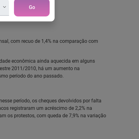
v/2011
Go
ensal, com recuo de 1,4% na comparação com
vidade econômica ainda aquecida em alguns
bimestre 2011/2010, há um aumento na
esmo período do ano passado.
nesse período, os cheques devolvidos por falta
ncos registraram um acréscimo de 2,2% na
ram os protestos, com queda de 7,9% na variação