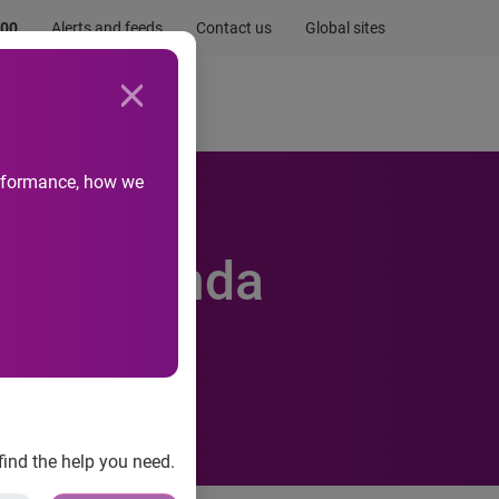
.00
Alerts and feeds
Contact us
Global sites
Newsroom
Life at Experian
performance, how we
a a segunda
xperian
find the help you need.