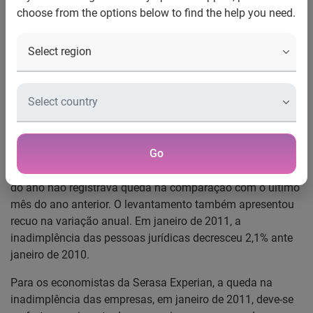
choose from the options below to find the help you need.
Indicador Serasa Experian de Inadimplência das
Empresas- Jan/2011
Na análise por porte, micro e pequenas foram as únicas
que apresentaram recuo
Em janeiro de 2011, a inadimplência das empresas
apresentou recuo de 0,8%, na comparação com dezembro
Go
de 2010, conforme revela o Indicador Serasa Experian de
Inadimplência das Empresas. Desde 2006 o primeiro mês
do ano não registrava queda na comparação com o último
mês do ano anterior. O levantamento também apresentou
recuo na variação anual. Em janeiro de 2011, a
inadimplência das pessoas jurídicas decresceu 2,1% ante
janeiro de 2010.
Para os economistas da Serasa Experian, a queda na
inadimplência das empresas, em janeiro de 2011, deve-se