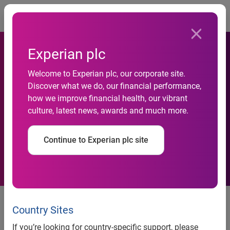
Togg
Experian plc
Pela primeira vez desde
Welcome to Experian plc, our corporate site.
2006, inadimplência das
Discover what we do, our financial performance,
how we improve financial health, our vibrant
empresas inicia ano em
culture, latest news, awards and much more.
queda, revela Serasa
Continue to Experian plc site
Experian
Indicador Serasa Experian de
Inadimplência das Empresas-
Country Sites
Jan/2011
If you’re looking for country-specific support, please