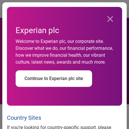
Togg
Experian plc
Share mensal de buscas do
Welcome to Experian plc, our corporate site.
Discover what we do, our financial performance,
Google atinge 92,15% em
how we improve financial health, our vibrant
culture, latest news, awards and much more.
janeiro, aponta Serasa
Experian Hitwise
Continue to Experian plc site
Bing ganha relevância e sobe
para o segundo lugar em
Country Sites
comparação anual
If you’re looking for country-specific support, please