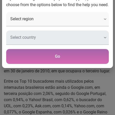
choose from the options below to find the help you need.
Bing ganha relevância e sobe para o segundo lugar em
comparação anual
O Hitwise, um serviço da Serasa Experian para marketing
digital, anuncia hoje que o Google Brasil respondeu por
92,15% de todas as buscas realizadas no período de 12
semanas consecutivas terminadas em 29 de janeiro deste
ano. O buscador Bing ocupou o segundo lugar, com 3,67%
Go
das buscas no período no país, alta de 2.32 pontos
percentuais na comparação anual do trimestre terminado
em 30 de janeiro de 2010, em que ocupava o terceiro lugar.
Entre os Top 10 buscadores mais utilizados pelos
internautas brasileiros estão ainda o Google.com, em
terceira posição com 2,06%, seguido do Google Portugal,
com 0,94%, o Yahoo! Brasil, com 0,62%, o buscador do
UOL, com 0,23%, Ask.com, com 0,14%, Yahoo.com, com
0,077%, o Google Espanha, com 0,026% e o Google Reino