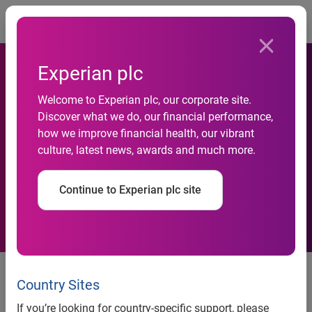
Togg
Experian plc
Welcome to Experian plc, our corporate site.
Serasa Experian Hitwise
Discover what we do, our financial performance,
how we improve financial health, our vibrant
participa de Web Expo
culture, latest news, awards and much more.
Forum 2011
Continue to Experian plc site
Serasa Experian Hitwise participa
de Web Expo Forum 2011
Country Sites
If you’re looking for country-specific support, please